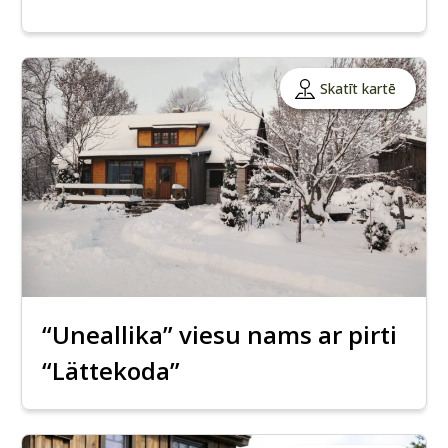
Skatīt kartē
“Uneallika” viesu nams ar pirti
“Lättekoda”