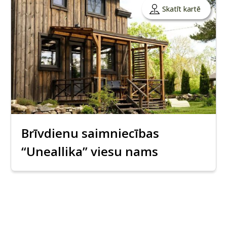
Skatīt kartē
Brīvdienu saimniecības
“Uneallika” viesu nams