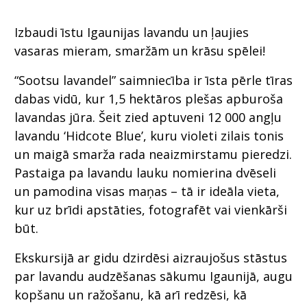
Izbaudi īstu Igaunijas lavandu un ļaujies
vasaras mieram, smaržām un krāsu spēlei!
“Sootsu lavandel” saimniecība ir īsta pērle tīras
dabas vidū, kur 1,5 hektāros plešas apburoša
lavandas jūra. Šeit zied aptuveni 12 000 angļu
lavandu ‘Hidcote Blue’, kuru violeti zilais tonis
un maigā smarža rada neaizmirstamu pieredzi.
Pastaiga pa lavandu lauku nomierina dvēseli
un pamodina visas maņas – tā ir ideāla vieta,
kur uz brīdi apstāties, fotografēt vai vienkārši
būt.
Ekskursijā ar gidu dzirdēsi aizraujošus stāstus
par lavandu audzēšanas sākumu Igaunijā, augu
kopšanu un ražošanu, kā arī redzēsi, kā