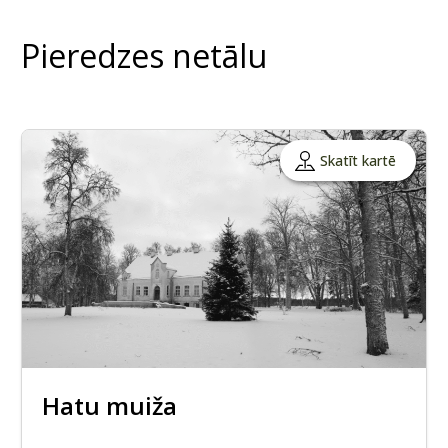
Pieredzes netālu
Skatīt kartē
Hatu muiža