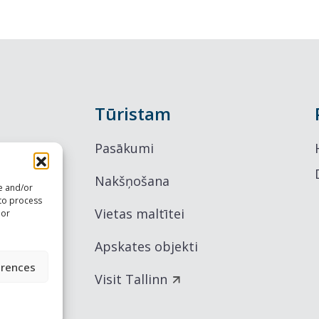
Tūristam
Pasākumi
Nakšņošana
re and/or
 to process
Vietas maltītei
 or
Apskates objekti
erences
Visit Tallinn