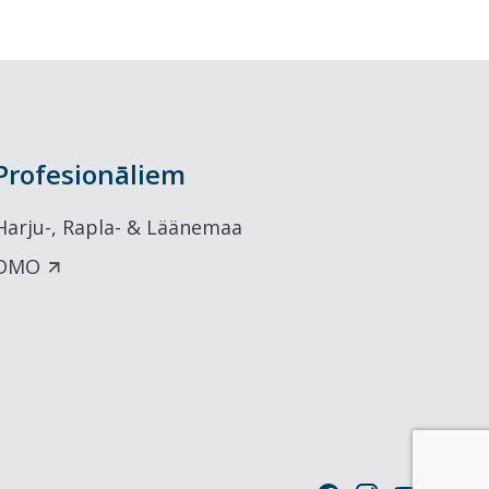
Profesionāliem
Harju-, Rapla- & Läänemaa
DMO