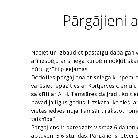
Pārgājieni 
Nāciet un izbaudiet pastaigu dabā gan v
arī iespēju ar sniega kurpēm nokļūt skais
būtu grūti pieejamas!
Dodoties pārgājienā ar sniega kurpēm p
varēsiet iepazīties ar Koitjerves ciemu un
saistīti ar A. H. Tamsāres daiļradi. Koit
pavadīja ilgus gadus. Uzskata, ka tieši ar
vietas iedvesmoja Tamsāri, rakstot rom
taisnība”.
Pārgājiens ir paredzēts vismaz 6 dalībni
aptuveni 5-6 stundas. Pārgājiens ietver 