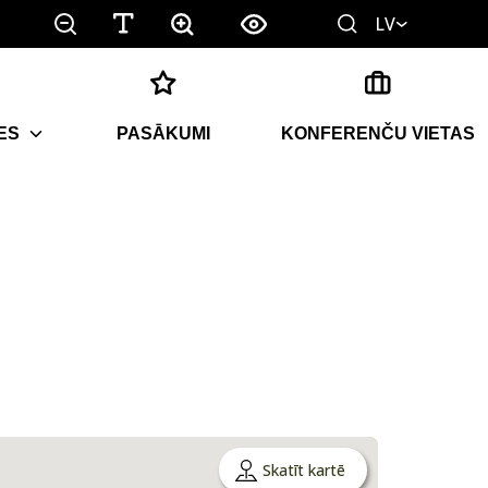
LV
ES
PASĀKUMI
KONFERENČU VIETAS
Skatīt kartē