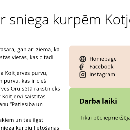
ar sniega kurpēm Kot
asarā, gan arī ziemā, kā
tās vietās, kas citādi
Homepage
Facebook
a Koitjerves purvu,
Instagram
 purvu, kas ir cieši
jerves Oru sētā rakstnieks
 Koitjervi saistītās
Darba laiki
ānu “Patiesība un
Tikai pēc iepriekšē
ekiem un tas ilgst
sniega kurpju lietošanas