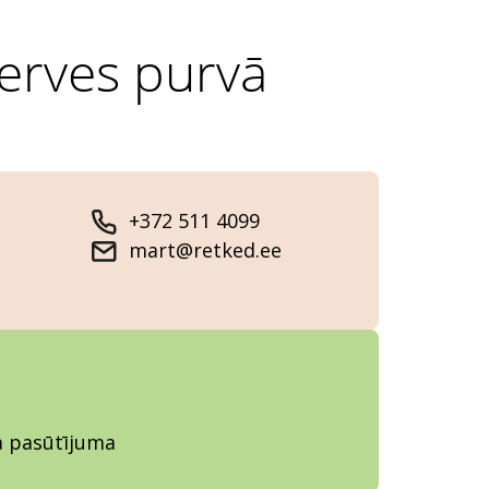
jerves purvā
+372 511 4099
mart@retked.ee
ja pasūtījuma