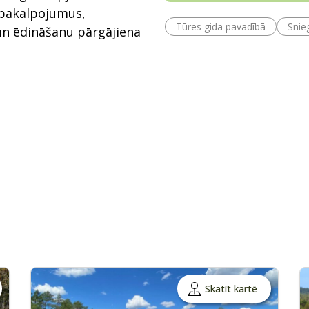
 pakalpojumus,
Tūres gida pavadībā
Snie
un ēdināšanu pārgājiena
Skatīt kartē