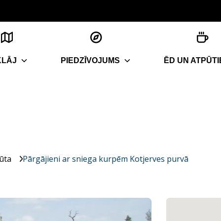
KLĀJ
PIEDZĪVOJUMS
ĒD UN ATPŪTI
ūta
Pārgājieni ar sniega kurpēm Kotjerves purvā