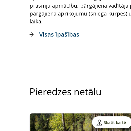
prasmju apmācību, pārgājiena vadītāja
pārgājiena aprīkojumu (sniega kurpes) 
laikā.
Visas īpašības
Pieredzes netālu
Skatīt kartē