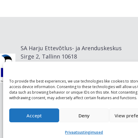
SA Harju Ettevõtlus- ja Arenduskeskus
Sirge 2, Tallinn 10618
info@visitharju.com
To provide the best experiences, we use technologies like cookies to sto
access device information. Consenting to these technologies will allow us
data such as browsing behavior or unique IDs on this site. Not consenting
withdrawing consent, may adversely affect certain features and functions.
Accept
Deny
View pref
Privaatsustingimused