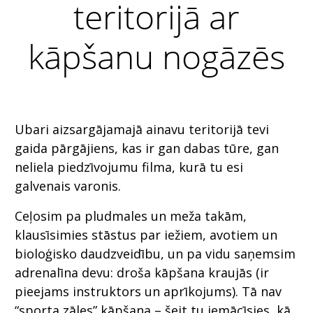
teritorijā ar
kāpšanu nogāzēs
Ubari aizsargājamajā ainavu teritorijā tevi
gaida pārgājiens, kas ir gan dabas tūre, gan
neliela piedzīvojumu filma, kurā tu esi
galvenais varonis.
Ceļosim pa pludmales un meža takām,
klausīsimies stāstus par iežiem, avotiem un
bioloģisko daudzveidību, un pa vidu saņemsim
adrenalīna devu: droša kāpšana kraujās (ir
pieejams instruktors un aprīkojums). Tā nav
“sporta zāles” kāpšana – šeit tu iemācīsies, kā