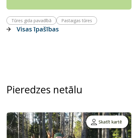
Tūres gida pavadībā
Pastaigas tūres
Visas īpašības
Pieredzes netālu
Skatīt kartē