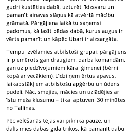
gudri kustēties dabā, uzturēt līdzsvaru un
pamanīt ainavas slāņus kā atvērtā mācību
grāmatā. Pārgājiena laikā tu saņemsi
padomus, kā lasīt pēdas dabā, kurus augus ir
vērts pamanīt un kāpēc Ubari ir aizsargāta.
Tempu izvēlamies atbilstoši grupai; pārgājiens
ir piemērots gan draugiem, darba komandām,
gan uz piedzīvojumiem kārai ģimenei (bērni
kopā ar vecākiem). Līdzi ņem ērtus apavus,
laikapstākļiem atbilstošu apģērbu un ūdens
pudeli. Nāc, smejies, mācies un uzlādējies ar
īstu meža klusumu – tikai aptuveni 30 minūtes
no Tallinas.
Pēc vēlēšanās tējas vai piknika pauze, un
dalīsimies dabas gida trikos, kā pamanīt dabu.