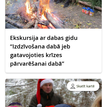
Ekskursija ar dabas gidu
“Izdzīvošana dabā jeb
gatavojoties krīzes
pārvarēšanai dabā”
Skatīt kartē