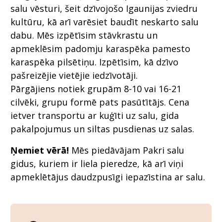
salu vēsturi, šeit dzīvojošo Igaunijas zviedru
kultūru, kā arī varēsiet baudīt neskarto salu
dabu. Mēs izpētīsim stāvkrastu un
apmeklēsim padomju karaspēka pamesto
karaspēka pilsētiņu. Izpētīsim, kā dzīvo
pašreizējie vietējie iedzīvotāji.
Pārgājiens notiek grupām 8-10 vai 16-21
cilvēki, grupu formē pats pasūtītājs. Cena
ietver transportu ar kuģīti uz salu, gida
pakalpojumus un siltas pusdienas uz salas.
Ņemiet vērā!
Mēs piedāvājam Pakri salu
gidus, kuriem ir liela pieredze, kā arī viņi
apmeklētājus daudzpusīgi iepazīstina ar salu.