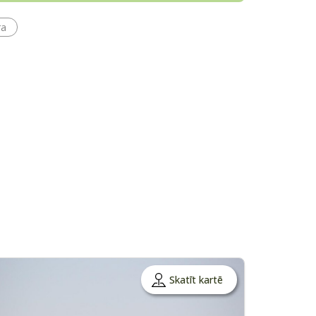
ra
Skatīt kartē