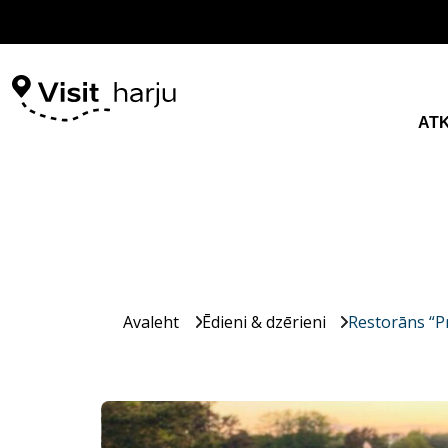
AT
Avaleht
Ēdieni & dzērieni
Restorāns “P