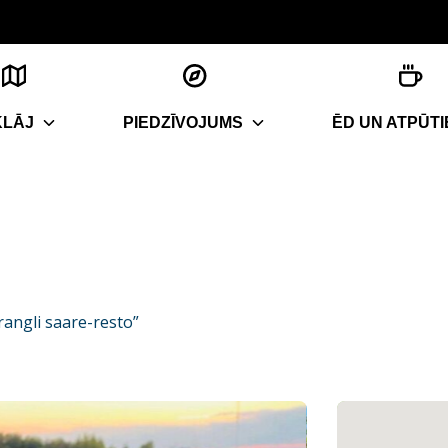
KLĀJ
PIEDZĪVOJUMS
ĒD UN ATPŪTI
rangli saare-resto”