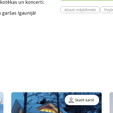
skotēkas un koncerti.
Atļauti mājdzīvnieki
Piejū
 garšas Igaunijā!
Skatīt kartē