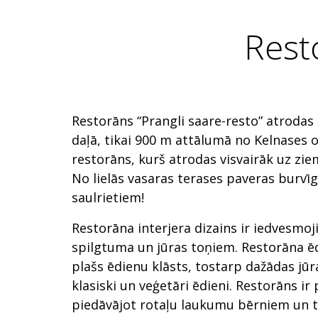
Rest
Restorāns “Prangli saare-resto” atrodas 
daļā, tikai 900 m attālumā no Kelnases os
restorāns, kurš atrodas visvairāk uz ziem
No lielās vasaras terases paveras burvīg
saulrietiem!
Restorāna interjera dizains ir iedvesmoj
spilgtuma un jūras toņiem. Restorāna ē
plašs ēdienu klāsts, tostarp dažādas jūras
klasiski un veģetāri ēdieni. Restorāns ir
piedāvājot rotaļu laukumu bērniem un te 