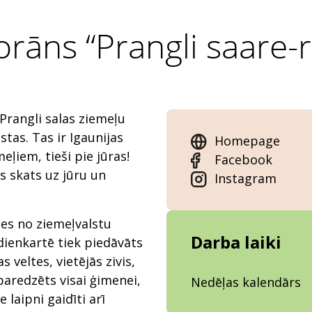
orāns “Prangli saare-r
Prangli salas ziemeļu
tas. Tas ir Igaunijas
Homepage
eļiem, tieši pie jūras!
Facebook
s skats uz jūru un
Instagram
ies no ziemeļvalstu
Darba laiki
dienkartē tiek piedāvāts
 veltes, vietējās zivis,
 paredzēts visai ģimenei,
Nedēļas kalendārs
laipni gaidīti arī