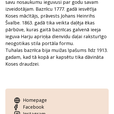
savu nosaukumu ieguvusi par godu savam
izveidotājam. Baznīcu 1777. gadā iesvētīja
Koses mācītājs, prāvests Johans Heinrihs
Švalbe. 1863. gadā tika veikta daļēja ēkas
pārbūve, kuras gaitā baznīcas galvenā ieeja
ieguva Harju apriņķa dienvidu daļai raksturīgo
neogotikas stila portāla formu.
Tuhalas baznīca bija muižas īpašums līdz 1913.
gadam, kad tā kopā ar kapsētu tika dāvināta
Koses draudzei.
Homepage
Facebook
Instagram