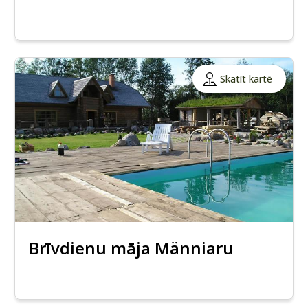
Skatīt kartē
Brīvdienu māja Männiaru