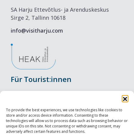
SA Harju Ettevõtlus- ja Arenduskeskus
Sirge 2, Tallinn 10618
info@visitharju.com
Für Tourist:innen
Veranstaltungen
Unterkunft
To provide the best experiences, we use technologies like cookies to
store and/or access device information. Consenting to these
Genusserlebnisse
technologies will allow us to process data such as browsing behavior or
unique IDs on this site. Not consenting or withdrawing consent, may
adversely affect certain features and functions.