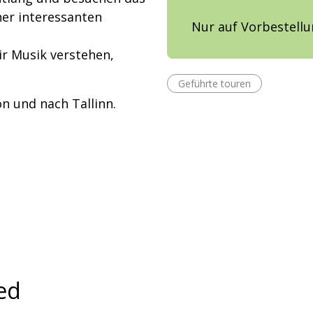
ner interessanten
Nur auf Vorbestell
ir Musik verstehen,
Geführte touren
on und nach Tallinn.
ed