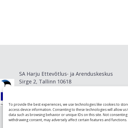
SA Harju Ettevõtlus- ja Arenduskeskus
Sirge 2, Tallinn 10618
info@visitharju.com
To provide the best experiences, we use technologies like cookies to sto
access device information. Consenting to these technologies will allow us
data such as browsing behavior or unique IDs on this site. Not consenting
withdrawing consent, may adversely affect certain features and functions.