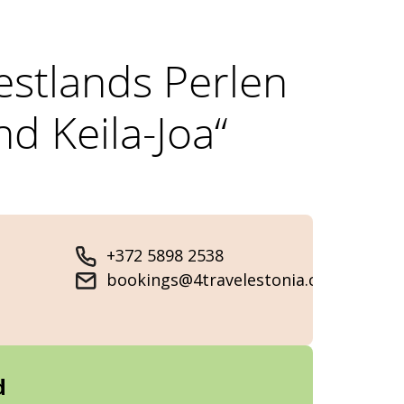
estlands Perlen
d Keila-Joa“
+372 5898 2538
bookings@4travelestonia.com
d