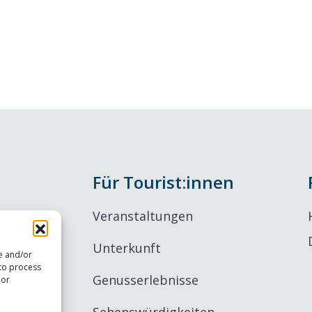
Für Tourist:innen
Veranstaltungen
Unterkunft
re and/or
 to process
Genusserlebnisse
 or