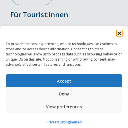
Für Tourist:innen
Veranstaltungen
Unterkunft
To provide the best experiences, we use technologies like cookies to
store and/or access device information. Consenting to these
Genusserlebnisse
technologies will allow us to process data such as browsing behavior or
unique IDs on this site. Not consenting or withdrawing consent, may
adversely affect certain features and functions.
Sehenswürdigkeiten
Visit Tallinn
Accept
Für Tourismusprofis
Deny
View preferences
Harju-, Rapla- ja Läänemaa DMO
Privaatsustingimused