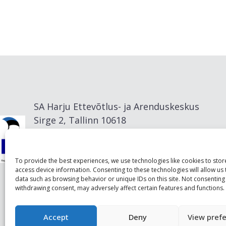
SA Harju Ettevõtlus- ja Arenduskeskus
Sirge 2, Tallinn 10618
info@visitharju.com
To provide the best experiences, we use technologies like cookies to sto
access device information. Consenting to these technologies will allow us
data such as browsing behavior or unique IDs on this site. Not consenting
withdrawing consent, may adversely affect certain features and functions.
Accept
Deny
View pref