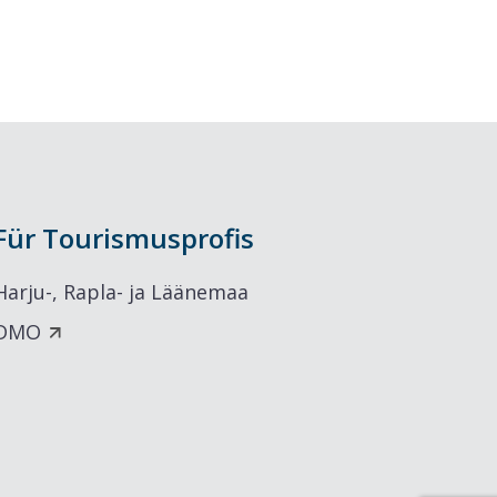
Für Tourismusprofis
Harju-, Rapla- ja Läänemaa
DMO