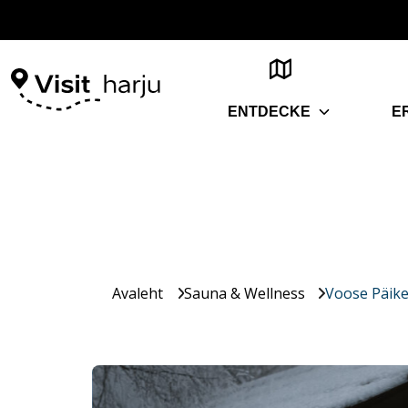
ENTDECKE
E
Avaleht
Sauna & Wellness
Voose Päik