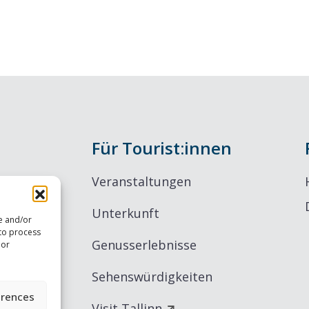
Für Tourist:innen
Veranstaltungen
Unterkunft
re and/or
 to process
Genusserlebnisse
 or
Sehenswürdigkeiten
erences
Visit Tallinn