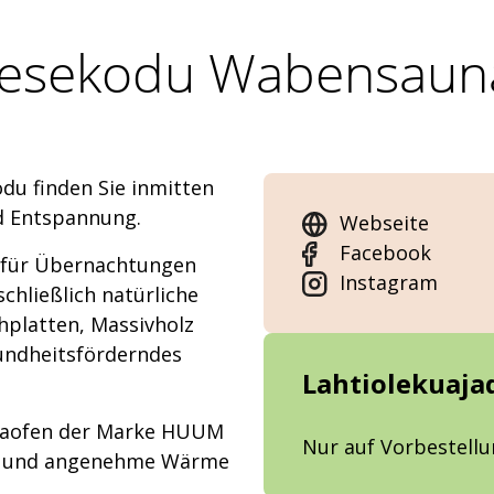
kesekodu Wabensauna
du finden Sie inmitten
d Entspannung.
Webseite
Facebook
 für Übernachtungen
Instagram
hließlich natürliche
hplatten, Massivholz
esundheitsförderndes
Lahtiolekuaja
unaofen der Marke HUUM
Nur auf Vorbestell
ige und angenehme Wärme