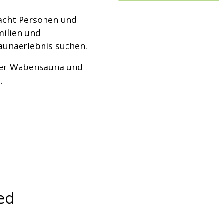
 acht Personen und
milien und
aunaerlebnis suchen.
der Wabensauna und
.
ed