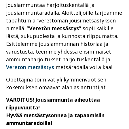
jousiammuntaa harjoituskentällä ja
jousiammuntaradalla. Aloittelijoille tarjoamme
tapahtumia ”verettömän jousimetsästyksen”
nimellä.
”Veretön metsästys”
sopii kaikille
iästä, sukupuolesta ja kunnosta riippumatta.
Esittelemme jousiammunnan historiaa ja
varustusta, teemme yhdessä ensimmäiset
ammuntaharjoitukset harjoituskentällä ja
Veretön metsästys
metsäradalla voi alkaa!
Opettajina toimivat yli kymmenvuotisen
kokemuksen omaavat alan asiantuntijat.
VAROITUS! Jousiammunta aiheuttaa
riippuvuutta!
Hyvää metsästysonnea ja tapaamisiin
ammuntaradoilla!