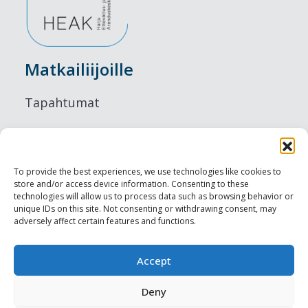
Matkailiijoille
Tapahtumat
Majoitus
Ruokailu
To provide the best experiences, we use technologies like cookies to
store and/or access device information. Consenting to these
Nähtävyydet
technologies will allow us to process data such as browsing behavior or
unique IDs on this site. Not consenting or withdrawing consent, may
adversely affect certain features and functions.
Visit Tallinn
Ammattilaisille
Accept
Deny
Harju-, Rapla- & Läänemaa DMO