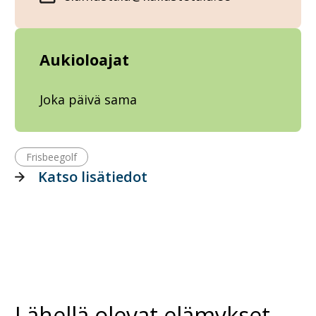
Aukioloajat
Joka päivä sama
Frisbeegolf
Katso lisätiedot
Lähellä olevat elämykset