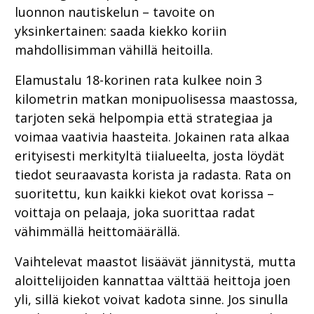
luonnon nautiskelun – tavoite on
yksinkertainen: saada kiekko koriin
mahdollisimman vähillä heitoilla.
Elamustalu 18-korinen rata kulkee noin 3
kilometrin matkan monipuolisessa maastossa,
tarjoten sekä helpompia että strategiaa ja
voimaa vaativia haasteita. Jokainen rata alkaa
erityisesti merkityltä tiialueelta, josta löydät
tiedot seuraavasta korista ja radasta. Rata on
suoritettu, kun kaikki kiekot ovat korissa –
voittaja on pelaaja, joka suorittaa radat
vähimmällä heittomäärällä.
Vaihtelevat maastot lisäävät jännitystä, mutta
aloittelijoiden kannattaa välttää heittoja joen
yli, sillä kiekot voivat kadota sinne. Jos sinulla