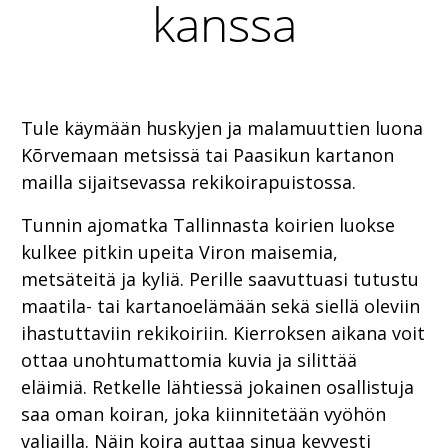
kanssa
Tule käymään huskyjen ja malamuuttien luona
Kõrvemaan metsissä tai Paasikun kartanon
mailla sijaitsevassa rekikoirapuistossa.
Tunnin ajomatka Tallinnasta koirien luokse
kulkee pitkin upeita Viron maisemia,
metsäteitä ja kyliä. Perille saavuttuasi tutustu
maatila- tai kartanoelämään sekä siellä oleviin
ihastuttaviin rekikoiriin. Kierroksen aikana voit
ottaa unohtumattomia kuvia ja silittää
eläimiä. Retkelle lähtiessä jokainen osallistuja
saa oman koiran, joka kiinnitetään vyöhön
valjailla. Näin koira auttaa sinua kevyesti