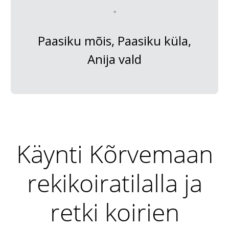
Paasiku mõis, Paasiku küla,
Anija vald
Käynti Kõrvemaan
rekikoiratilalla ja
retki koirien