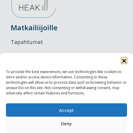
Matkailiijoille
Tapahtumat
Majoitus
Ruokailu
To provide the best experiences, we use technologies like cookies to
store and/or access device information. Consenting to these
Nähtävyydet
technologies will allow us to process data such as browsing behavior or
unique IDs on this site. Not consenting or withdrawing consent, may
adversely affect certain features and functions.
Visit Tallinn
Ammattilaisille
Accept
Deny
Harju-, Rapla- & Läänemaa DMO