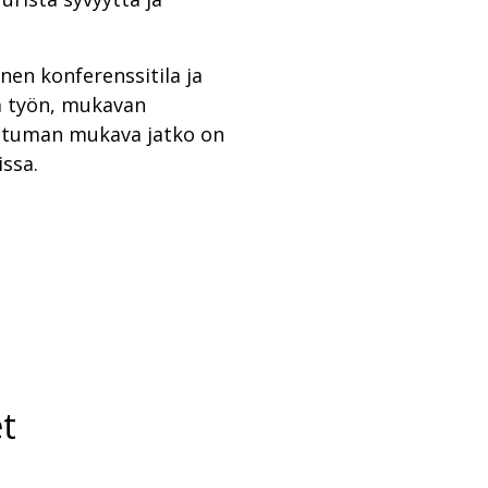
inen konferenssitila ja
ää työn, mukavan
ahtuman mukava jatko on
ssa.
t