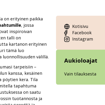
la on erityinen paikka
pahtumille
, jossa
Kotisivu
uovat inspiroivan
Facebook
en talli on
Instagram
tta kartanon erityinen
uuri tämä luo
 luonnollisuuden välillä.
Aukioloajat
umasi tarpeisiin –
oilun kanssa, kesäinen
Vain tilauksesta
a pöytien kera. Tila
nnitella tapahtuma
sustuksessa on saatu
Krossin tuotannosta ja
urista syvyyttä ja