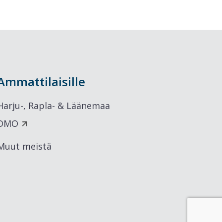
Ammattilaisille
Harju-, Rapla- & Läänemaa
DMO
Muut meistä