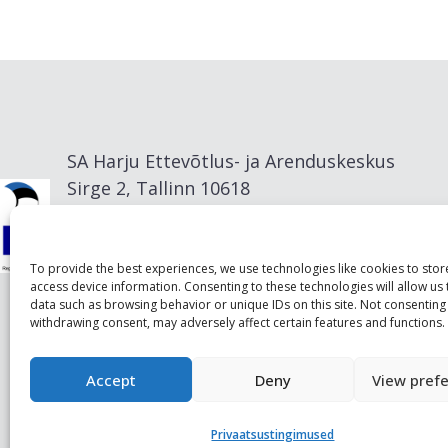
SA Harju Ettevõtlus- ja Arenduskeskus
Sirge 2, Tallinn 10618
info@visitharju.com
To provide the best experiences, we use technologies like cookies to sto
access device information. Consenting to these technologies will allow us
data such as browsing behavior or unique IDs on this site. Not consenting
withdrawing consent, may adversely affect certain features and functions.
Accept
Deny
View pref
Privaatsustingimused