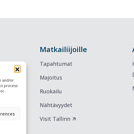
Matkailiijoille
Tapahtumat
Majoitus
re and/or
 to process
Ruokailu
 or
Nähtävyydet
erences
Visit Tallinn