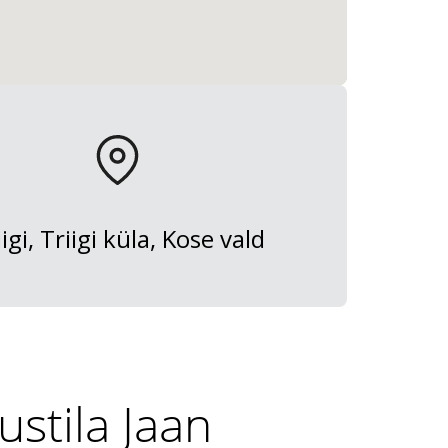
iigi, Triigi küla, Kose vald
stila Jaan