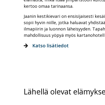
kertoo omaa tarinaansa.
Jaanin kestikievari on ensisijaisesti kesä
sopii hyvin niille, jotka haluavat yhdist
ilmapiirin ja luonnon läheisyyden. Tap
mahdollisuus yöpyä myös kartanohotelli
Katso lisätiedot
Lähellä olevat elämykse