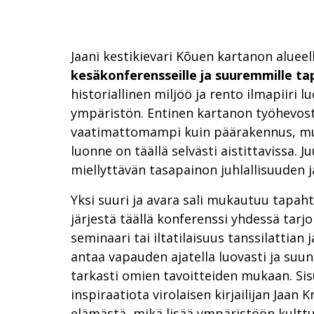
Jaani kestikievari Kõuen kartanon alueel
kesäkonferensseille ja suuremmille ta
historiallinen miljöö ja rento ilmapiiri l
ympäristön. Entinen kartanon työhevost
vaatimattomampi kuin päärakennus, mu
luonne on täällä selvästi aistittavissa. J
miellyttävän tasapainon juhlallisuuden ja
Yksi suuri ja avara sali mukautuu tapaht
järjestä täällä konferenssi yhdessä tarj
seminaari tai iltatilaisuus tanssilattian j
antaa vapauden ajatella luovasti ja suu
tarkasti omien tavoitteiden mukaan. Si
inspiraatiota virolaisen kirjailijan Jaan 
elämästä, mikä lisää ympäristöön kulttu