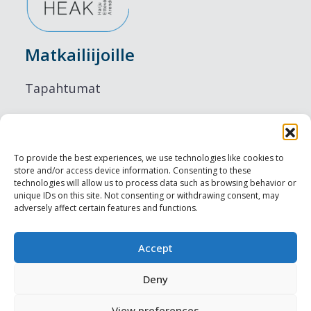
Matkailiijoille
Tapahtumat
Majoitus
Ruokailu
To provide the best experiences, we use technologies like cookies to
store and/or access device information. Consenting to these
Nähtävyydet
technologies will allow us to process data such as browsing behavior or
unique IDs on this site. Not consenting or withdrawing consent, may
adversely affect certain features and functions.
Visit Tallinn
Ammattilaisille
Accept
Deny
Harju-, Rapla- & Läänemaa DMO
View preferences