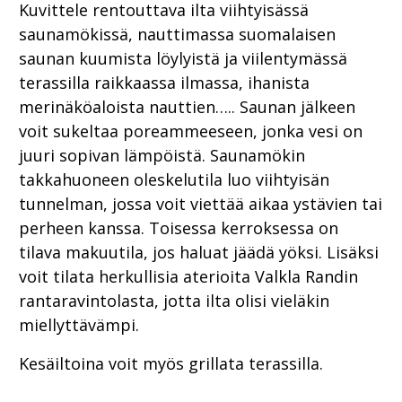
Kuvittele rentouttava ilta viihtyisässä
saunamökissä, nauttimassa suomalaisen
saunan kuumista löylyistä ja viilentymässä
terassilla raikkaassa ilmassa, ihanista
merinäköaloista nauttien….. Saunan jälkeen
voit sukeltaa poreammeeseen, jonka vesi on
juuri sopivan lämpöistä. Saunamökin
takkahuoneen oleskelutila luo viihtyisän
tunnelman, jossa voit viettää aikaa ystävien tai
perheen kanssa. Toisessa kerroksessa on
tilava makuutila, jos haluat jäädä yöksi. Lisäksi
voit tilata herkullisia aterioita Valkla Randin
rantaravintolasta, jotta ilta olisi vieläkin
miellyttävämpi.
Kesäiltoina voit myös grillata terassilla.