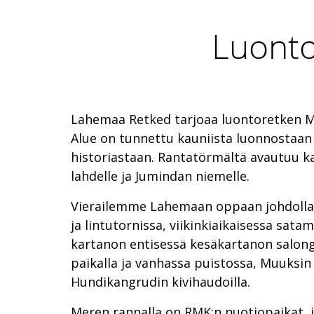
Luonto
Lahemaa Retked tarjoaa luontoretken Mu
Alue on tunnettu kauniista luonnostaan 
historiastaan. Rantatörmältä avautuu 
lahdelle ja Jumindan niemelle.
Vierailemme Lahemaan oppaan johdolla 
ja lintutornissa, viikinkiaikaisessa sat
kartanon entisessä kesäkartanon salong
paikalla ja vanhassa puistossa, Muuksin
Hundikangrudin kivihaudoilla.
Meren rannalla on RMK:n nuotiopaikat, j