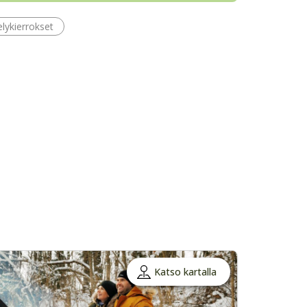
lykierrokset
Katso kartalla