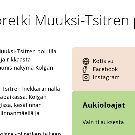
retki Muuksi-Tsitren p
uksi-Tsitren poluilla.
ja rikkaasta
Kotisivu
kaunis näkymä Kolgan
Facebook
Instagram
Tsitren hiekkarannalla
amapaikassa, Kolgan
Aukioloajat
issa, kesälinnan
 linnanmäellä ja
Vain tilauksesta
oissa voi retken jälkeen