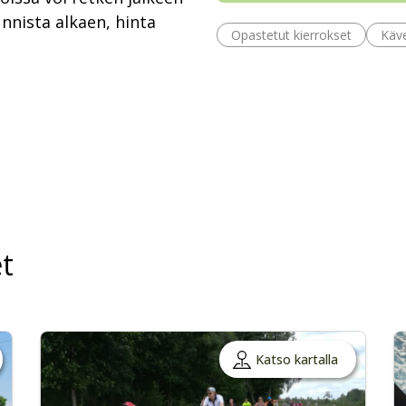
nnista alkaen, hinta
Opastetut kierrokset
Käve
t
Katso kartalla