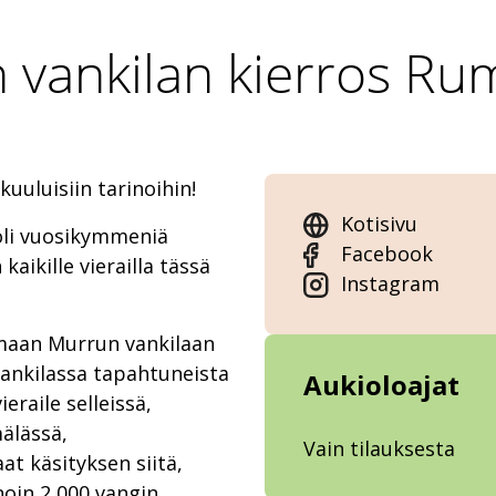
 vankilan kierros R
uuluisiin tarinoihin!
Kotisivu
 oli vuosikymmeniä
Facebook
kaikille vierailla tässä
Instagram
umaan Murrun vankilaan
 vankilassa tapahtuneista
Aukioloajat
ieraile selleissä,
älässä,
Vain tilauksesta
at käsityksen siitä,
noin 2 000 vangin