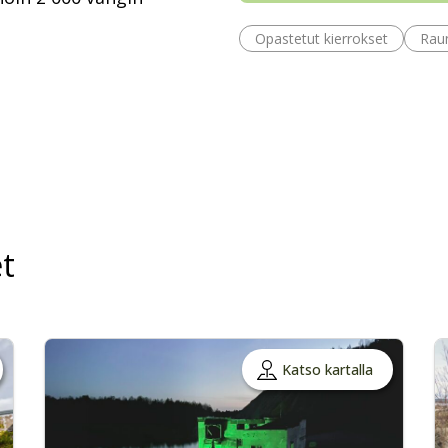
Opastetut kierrokset
Rau
t
Katso kartalla