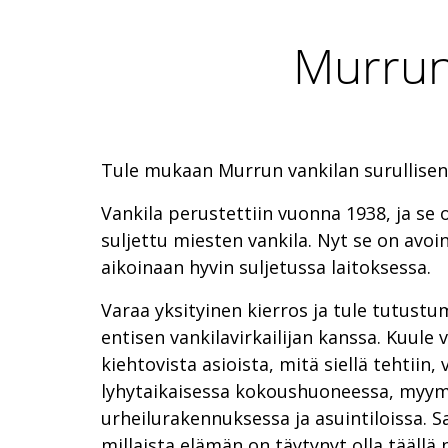
Murrun
Tule mukaan Murrun vankilan surullisenk
Vankila perustettiin vuonna 1938, ja se
suljettu miesten vankila. Nyt se on avoin 
aikoinaan hyvin suljetussa laitoksessa.
Varaa yksityinen kierros ja tule tutust
entisen vankilavirkailijan kanssa. Kuule
kiehtovista asioista, mitä siellä tehtiin, v
lyhytaikaisessa kokoushuoneessa, myym
urheilurakennuksessa ja asuintiloissa. Sa
millaista elämän on täytynyt olla täällä 