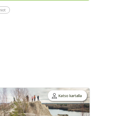
niot
Katso kartalla