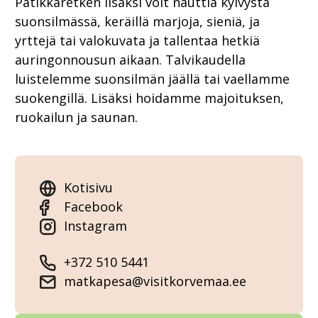
Patikkaretken lisäksi voit nauttia kylvystä
suonsilmässä, keräillä marjoja, sieniä, ja
yrttejä tai valokuvata ja tallentaa hetkiä
auringonnousun aikaan. Talvikaudella
luistelemme suonsilmän jäällä tai vaellamme
suokengillä. Lisäksi hoidamme majoituksen,
ruokailun ja saunan.
Kotisivu
Facebook
Instagram
+372 510 5441
matkapesa@visitkorvemaa.ee