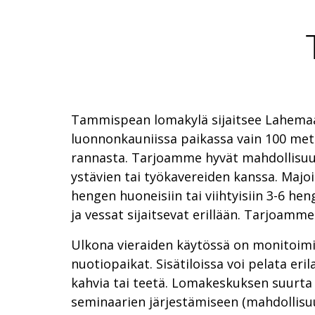
Tammispean lomakylä sijaitsee Lahemaa
luonnonkauniissa paikassa vain 100 met
rannasta. Tarjoamme hyvät mahdollisuu
ystävien tai työkavereiden kanssa. Majo
hengen huoneisiin tai viihtyisiin 3-6 he
ja vessat sijaitsevat erillään. Tarjoamm
Ulkona vieraiden käytössä on monitoimi
nuotiopaikat. Sisätiloissa voi pelata eril
kahvia tai teetä. Lomakeskuksen suurta 
seminaarien järjestämiseen (mahdollisuus