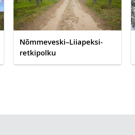
Nõmmeveski–Liiapeksi-
retkipolku