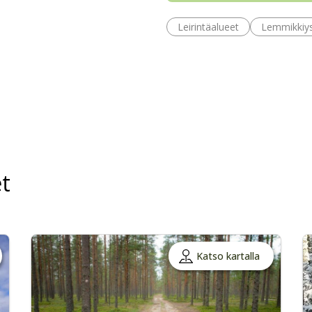
Leirintäalueet
Lemmikkiys
t
Katso kartalla