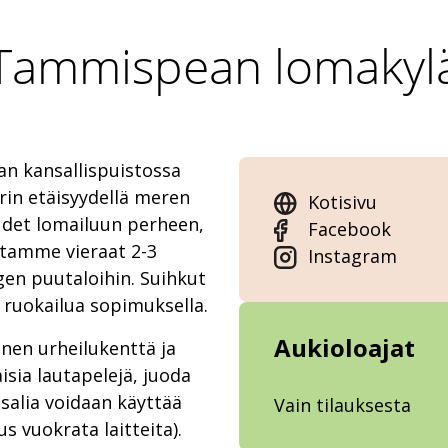
Tammispean lomakyl
n kansallispuistossa
rin etäisyydellä meren
Kotisivu
det lomailuun perheen,
Facebook
itamme vieraat 2-3
Instagram
ngen puutaloihin. Suihkut
e ruokailua sopimuksella.
Aukioloajat
nen urheilukenttä ja
aisia lautapelejä, juoda
salia voidaan käyttää
Vain tilauksesta
 vuokrata laitteita).