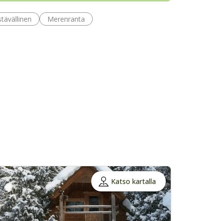
tävällinen
Merenranta
Katso kartalla