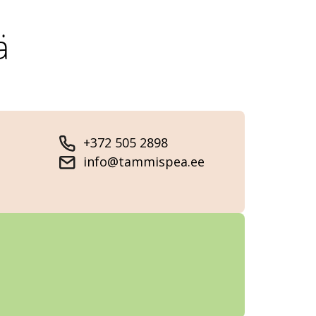
ä
+372 505 2898
info@tammispea.ee