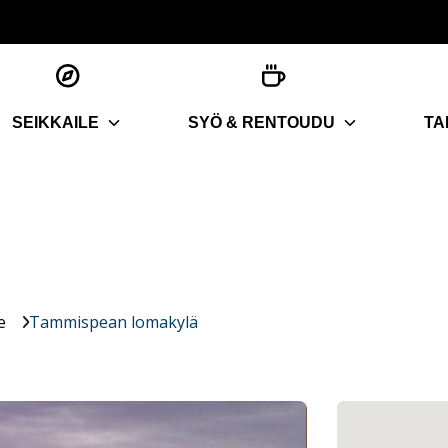
SEIKKAILE
SYÖ & RENTOUDU
TA
e
Tammispean lomakylä