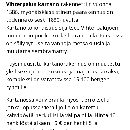
Vihterpalun kartano
rakennettiin vuonna
1586, myöhäisklassistinen päärakennus on
todennäköisesti 1830-luvulta.
Kartanokokonaisuus sijaitsee Vihterpalujoen
molemmin puolin korkeilla rannoilla. Puistossa
on säilynyt useita vanhoja metsäkuusia ja
muutama sembramänty.
Täysin uusittu kartanorakennus on muutettu
ylelliseksi juhla-, kokous- ja majoituspaikaksi,
kompleksi on varattavissa 15-100 hengen
ryhmille.
Kartanossa voi vierailla myös kierroksella,
jonka lopussa vierailijoille on katettu
kahvipöytä herkullisilla välipaloilla. Hinta 10
henkilöstä alkaen 15 € per henkilö ja