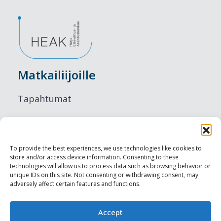
Matkailiijoille
Tapahtumat
Majoitus
Ruokailu
To provide the best experiences, we use technologies like cookies to
store and/or access device information. Consenting to these
Nähtävyydet
technologies will allow us to process data such as browsing behavior or
unique IDs on this site. Not consenting or withdrawing consent, may
adversely affect certain features and functions.
Visit Tallinn
Ammattilaisille
Accept