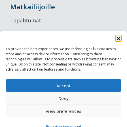
Matkailiijoille
Tapahtumat
Majoitus
Ruokailu
To provide the best experiences, we use technologies like cookies to
store and/or access device information. Consenting to these
Nähtävyydet
technologies will allow us to process data such as browsing behavior or
unique IDs on this site. Not consenting or withdrawing consent, may
adversely affect certain features and functions.
Visit Tallinn
Ammattilaisille
Accept
Deny
Harju-, Rapla- & Läänemaa DMO
View preferences
Muut meistä
Privaatsustingimused