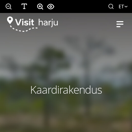
ET
Kaardirakendus