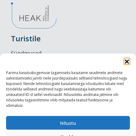
Turistile
Sündmused
Majutus
Parima kasutuskogemuse tagamiseks kasutame seadmete andmete
salvestamiseks ja/või neile juurdepääsuks selliseid tehnoloogiaid nagu
Maitseelamused
küpsised. Nende tehnoloogiate kasutamisega nõustudes lubate meil
töödelda selliseid andmeid nagu veebikasutaja käitumine või
Vaatamisväärsused
unikaalsed ID-d sellel veebisaidil. Nõusoleku andmata jätmine või
nõusoleku tagasivõtmine võib mõjutada teatud funktsioone ja
võimalusi.
Visit Tallinn
Turismiprofessionaalile
Nõustu