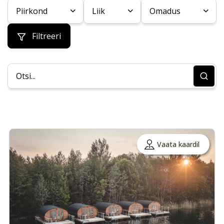
Piirkond
Liik
Omadus
Filtreeri
Vaata kaardil