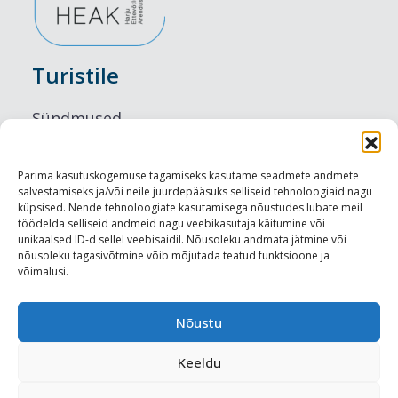
Turistile
Sündmused
Majutus
Parima kasutuskogemuse tagamiseks kasutame seadmete andmete
salvestamiseks ja/või neile juurdepääsuks selliseid tehnoloogiaid nagu
Maitseelamused
küpsised. Nende tehnoloogiate kasutamisega nõustudes lubate meil
töödelda selliseid andmeid nagu veebikasutaja käitumine või
Vaatamisväärsused
unikaalsed ID-d sellel veebisaidil. Nõusoleku andmata jätmine või
nõusoleku tagasivõtmine võib mõjutada teatud funktsioone ja
võimalusi.
Visit Tallinn
Turismiprofessionaalile
Nõustu
Keeldu
Harju-, Rapla- ja Läänemaa DMO