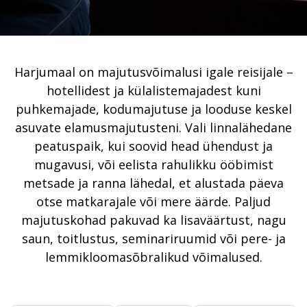
Harjumaal on majutusvõimalusi igale reisijale –
hotellidest ja külalistemajadest kuni
puhkemajade, kodumajutuse ja looduse keskel
asuvate elamusmajutusteni. Vali linnalähedane
peatuspaik, kui soovid head ühendust ja
mugavusi, või eelista rahulikku ööbimist
metsade ja ranna lähedal, et alustada päeva
otse matkarajale või mere äärde. Paljud
majutuskohad pakuvad ka lisaväärtust, nagu
saun, toitlustus, seminariruumid või pere- ja
lemmikloomasõbralikud võimalused.