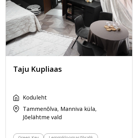
Taju Kupliaas
Koduleht
Tammenõlva, Manniva küla,
Jõelähtme vald
Green Key
Lemmikloomasõbralik