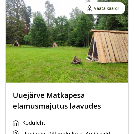
Vaata kaardil
Uuejärve Matkapesa
elamusmajutus laavudes
Koduleht
Uuejärve, Pillapalu küla, Anija vald