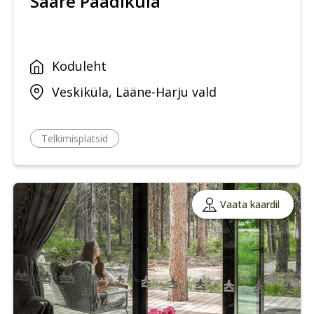
Saare Paadiküla
Koduleht
Veskiküla, Lääne-Harju vald
Telkimisplatsid
Vaata kaardil