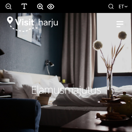
ET
Elamusmajutus