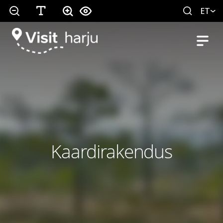
ET
Kaardirakendus