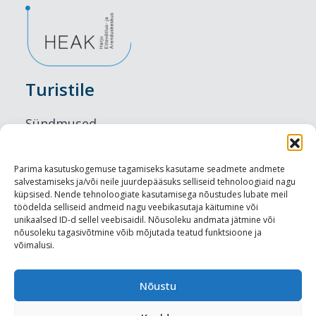
Turistile
Sündmused
Majutus
Parima kasutuskogemuse tagamiseks kasutame seadmete andmete
salvestamiseks ja/või neile juurdepääsuks selliseid tehnoloogiaid nagu
Maitseelamused
küpsised. Nende tehnoloogiate kasutamisega nõustudes lubate meil
töödelda selliseid andmeid nagu veebikasutaja käitumine või
Vaatamisväärsused
unikaalsed ID-d sellel veebisaidil. Nõusoleku andmata jätmine või
nõusoleku tagasivõtmine võib mõjutada teatud funktsioone ja
võimalusi.
Visit Tallinn
Turismiprofessionaalile
Nõustu