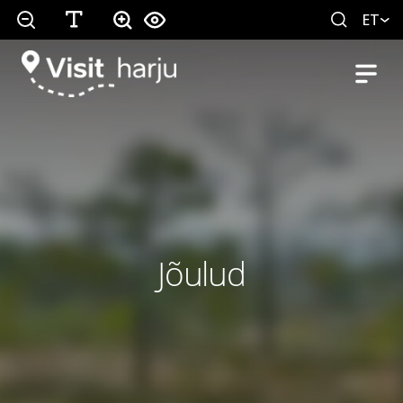
ET
Jõulud