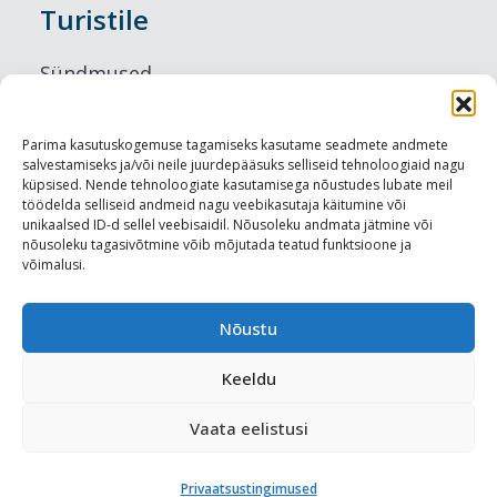
Turistile
Sündmused
Majutus
Parima kasutuskogemuse tagamiseks kasutame seadmete andmete
salvestamiseks ja/või neile juurdepääsuks selliseid tehnoloogiaid nagu
Maitseelamused
küpsised. Nende tehnoloogiate kasutamisega nõustudes lubate meil
töödelda selliseid andmeid nagu veebikasutaja käitumine või
Vaatamisväärsused
unikaalsed ID-d sellel veebisaidil. Nõusoleku andmata jätmine või
nõusoleku tagasivõtmine võib mõjutada teatud funktsioone ja
võimalusi.
Visit Tallinn
Turismiprofessionaalile
Nõustu
Keeldu
Harju-, Rapla- ja Läänemaa DMO
Vaata eelistusi
Meediakajastused
Privaatsustingimused