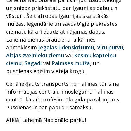
Lahemā Nacionālais parks ir ļoti daudzveidīgs
un sniedz priekšstatu par Igaunijas dabu un
vēsturi. Šeit atrodas Igaunijas skaistākās
muižas, leģendārie un savdabīgie piekrastes
ciemati, kā arī daudz atklājamas dabas.
Lahemā dienas brauciena laikā mēs
apmeklēsim
Jegalas ūdenskritumu
,
Viru purvu
,
Altjas zvejnieku ciemu
vai
Kesmu kapteiņu
ciemu
,
Sagadi
vai
Palmses muiža
, un
pusdienas ēdīsim vietējā krogū.
Cenā iekļauts transports no Tallinas tūrisma
informācijas centra un noslēgumu Tallinas
centrā, kā arī profesionāla gida pakalpojums.
Pusdienas ir par papildu samaksu.
Atklāj Lahemā Nacionālo parku!