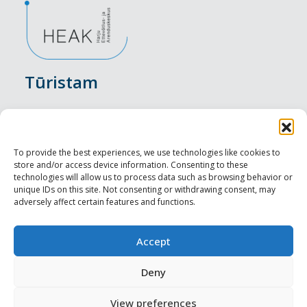
Tūristam
Pasākumi
Nakšņošana
To provide the best experiences, we use technologies like cookies to
store and/or access device information. Consenting to these
Vietas maltītei
technologies will allow us to process data such as browsing behavior or
unique IDs on this site. Not consenting or withdrawing consent, may
adversely affect certain features and functions.
Apskates objekti
Visit Tallinn
Accept
Profesionāliem
Deny
View preferences