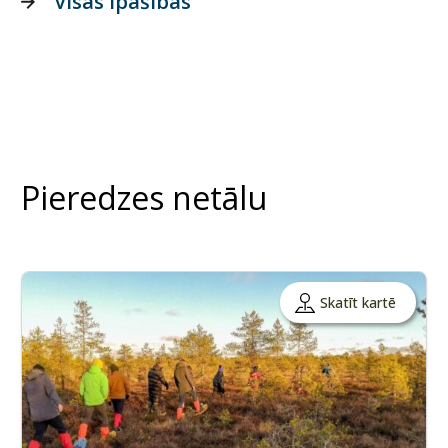
Visas īpašības
Pieredzes netālu
Skatīt kartē