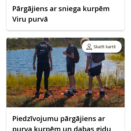
Pārgājiens ar sniega kurpēm
Viru purvā
Skatīt kartē
Piedzīvojumu pārgājiens ar
purva kurpēm un dabas gidu