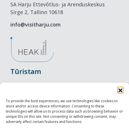
SA Harju Ettevõtlus- ja Arenduskeskus
Sirge 2, Tallinn 10618
info@visitharju.com
Tūristam
Pasākumi
Nakšņošana
To provide the best experiences, we use technologies like cookies to
store and/or access device information. Consenting to these
Vietas maltītei
technologies will allow us to process data such as browsing behavior or
unique IDs on this site. Not consenting or withdrawing consent, may
adversely affect certain features and functions.
Apskates objekti