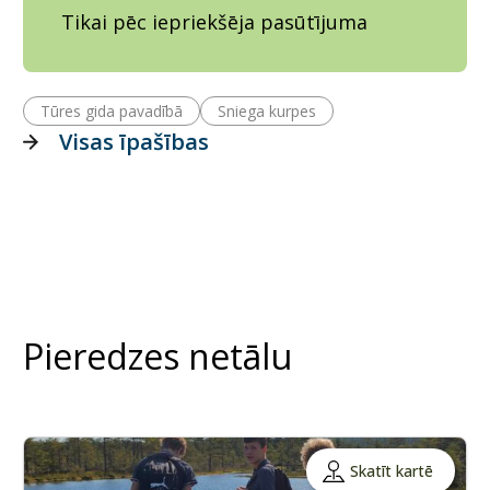
Tikai pēc iepriekšēja pasūtījuma
Tūres gida pavadībā
Sniega kurpes
Visas īpašības
Pieredzes netālu
Skatīt kartē