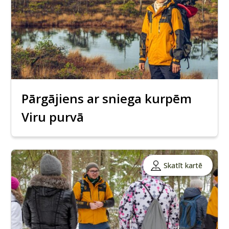
Pārgājiens ar sniega kurpēm
Viru purvā
Skatīt kartē