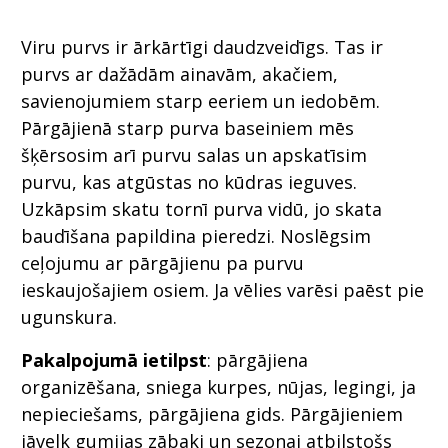
Viru purvs ir ārkārtīgi daudzveidīgs. Tas ir
purvs ar dažādām ainavām, akačiem,
savienojumiem starp eeriem un iedobēm.
Pārgājienā starp purva baseiniem mēs
šķērsosim arī purvu salas un apskatīsim
purvu, kas atgūstas no kūdras ieguves.
Uzkāpsim skatu tornī purva vidū, jo skata
baudīšana papildina pieredzi. Noslēgsim
ceļojumu ar pārgājienu pa purvu
ieskaujošajiem osiem. Ja vēlies varēsi paēst pie
ugunskura.
Pakalpojumā ietilpst
: pārgājiena
organizēšana, sniega kurpes, nūjas, legingi, ja
nepieciešams, pārgājiena gids. Pārgājieniem
jāvelk gumijas zābaki un sezonai atbilstošs