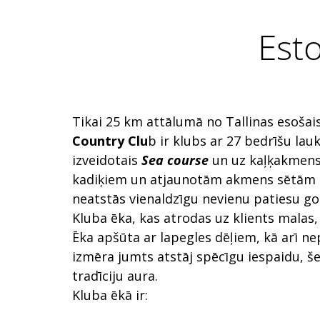
Est
Tikai 25 km attālumā no Tallinas esošai
Country Clu
b ir klubs ar 27 bedrīšu la
izveidotais
S
ea course
un uz kaļķakmens
kadiķiem un atjaunotām akmens sētām 
neatstās vienaldzīgu nevienu patiesu gol
Kluba ēka, kas atrodas uz klients malas, 
Ēka apšūta ar lapegles dēļiem, kā arī ne
izmēra jumts atstāj spēcīgu iespaidu, še
tradīciju aura.
Kluba ēkā ir: