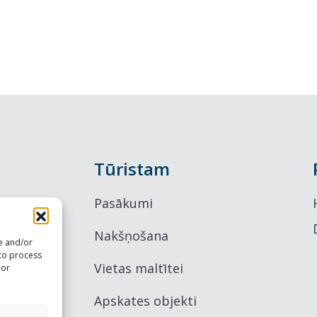
Tūristam
Pasākumi
Nakšņošana
re and/or
 to process
Vietas maltītei
 or
Apskates objekti