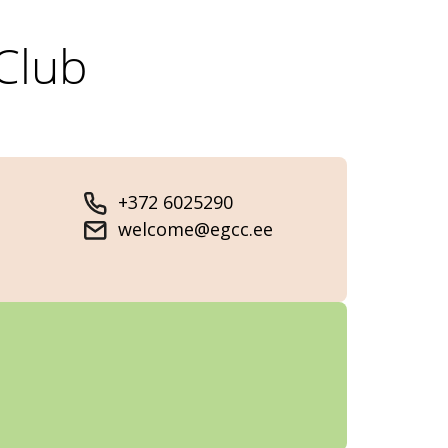
Club
+372 6025290
welcome@egcc.ee