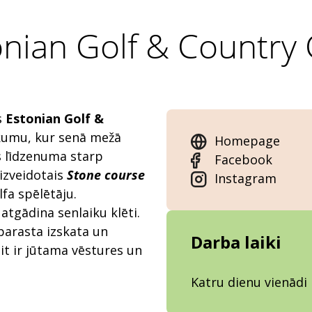
onian Golf & Country 
s
Estonian Golf &
ukumu, kur senā mežā
Homepage
 līdzenuma starp
Facebook
izveidotais
Stone course
Instagram
fa spēlētāju.
atgādina senlaiku klēti.
parasta izskata un
Darba laiki
it ir jūtama vēstures un
Katru dienu vienādi