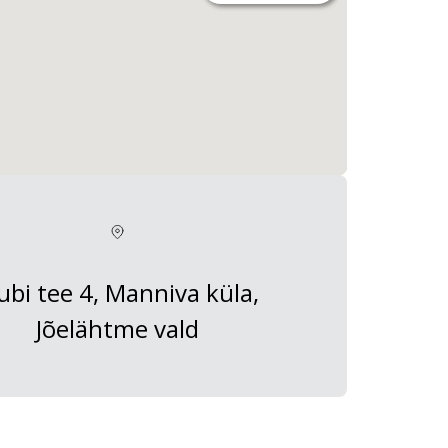
ubi tee 4, Manniva küla,
Jõelähtme vald