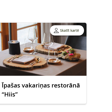
Skatīt kartē
Īpašas vakariņas restorānā
“Hiis”