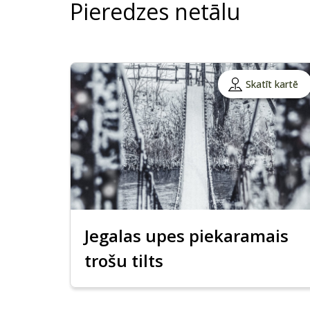
Pieredzes netālu
Skatīt kartē
Jegalas upes piekaramais
trošu tilts