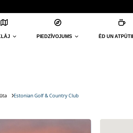
KLĀJ
PIEDZĪVOJUMS
ĒD UN ATPŪTI
ūta
Estonian Golf & Country Club