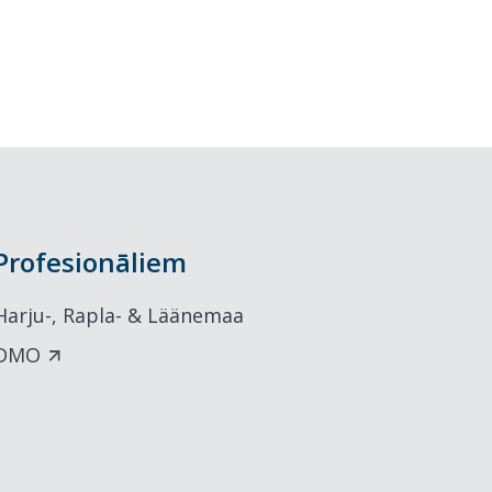
Profesionāliem
Harju-, Rapla- & Läänemaa
DMO