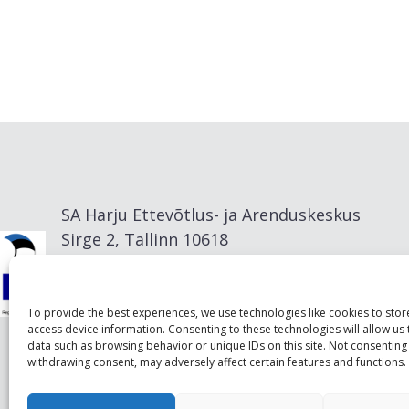
SA Harju Ettevõtlus- ja Arenduskeskus
Sirge 2, Tallinn 10618
info@visitharju.com
To provide the best experiences, we use technologies like cookies to sto
access device information. Consenting to these technologies will allow us
data such as browsing behavior or unique IDs on this site. Not consenting
withdrawing consent, may adversely affect certain features and functions.