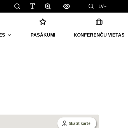
LV
ES
PASĀKUMI
KONFERENČU VIETAS
Skatīt kartē