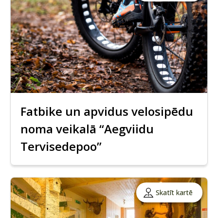
Fatbike un apvidus velosipēdu
noma veikalā “Aegviidu
Tervisedepoo”
Skatīt kartē