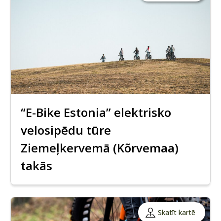
“E-Bike Estonia” elektrisko
velosipēdu tūre
Ziemeļkervemā (Kõrvemaa)
takās
Skatīt kartē