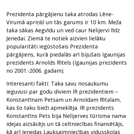
Prezidenta pārgājienu taka atrodas Lēne-
Virumā apriņķī un tās garums ir 10 km. Meža
taka sākas Aegvīdu un ved caur Nelijervi līdz
Jenedai. Ziemā te notiek aizvien lielāku
popularitāti iegūstošais Prezidenta
pārgājiens, kurā piedalās arī bijušais Igaunijas
prezidents Arnolds Rītels (Igaunijas prezidents
no 2001.-2006. gadam).
Interesanti fakti: Taka savu nosaukumu
ieguvusi par godu diviem IR prezidentiem –
Konstantīnam Petsam un Arnoldam Rītalam,
kas šo taku bieži apmeklēja. IR prezidents
Konstantīns Pets bija Nelijerves tūrisma nama
idejas aizsācējs un tā celtniecības finansētājs,
kā arī Jenedas Lauksaimniecības vidusskolas