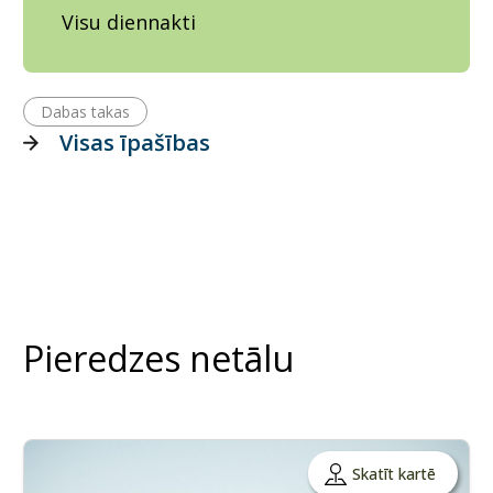
Visu diennakti
Dabas takas
Visas īpašības
Pieredzes netālu
Skatīt kartē