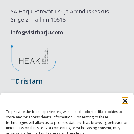
SA Harju Ettevõtlus- ja Arenduskeskus
Sirge 2, Tallinn 10618
info@visitharju.com
Tūristam
Pasākumi
Nakšņošana
To provide the best experiences, we use technologies like cookies to
store and/or access device information. Consenting to these
Vietas maltītei
technologies will allow us to process data such as browsing behavior or
unique IDs on this site. Not consenting or withdrawing consent, may
adversely affect certain features and functions.