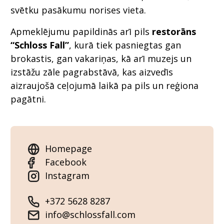
svētku pasākumu norises vieta.
Apmeklējumu papildinās arī pils
restorāns
“Schloss Fall”
, kurā tiek pasniegtas gan
brokastis, gan vakariņas, kā arī muzejs un
izstāžu zāle pagrabstāvā, kas aizvedīs
aizraujošā ceļojumā laikā pa pils un reģiona
pagātni.
Homepage
Facebook
Instagram
+372 5628 8287
info@schlossfall.com