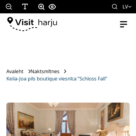
LV
Avaleht
Naktsmītnes
Keila-Joa pils boutique viesnīca ”Schloss Fall”