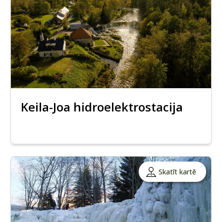
Keila-Joa hidroelektrostacija
Skatīt kartē