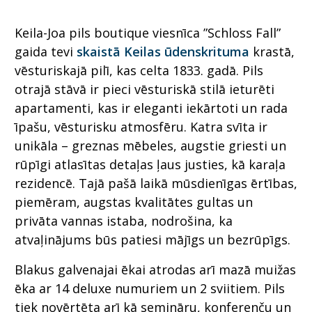
Keila-Joa pils boutique viesnīca ”Schloss Fall”
gaida tevi
skaistā Keilas ūdenskrituma
krastā,
vēsturiskajā pilī, kas celta 1833. gadā. Pils
otrajā stāvā ir pieci vēsturiskā stilā ieturēti
apartamenti, kas ir eleganti iekārtoti un rada
īpašu, vēsturisku atmosfēru. Katra svīta ir
unikāla – greznas mēbeles, augstie griesti un
rūpīgi atlasītas detaļas ļaus justies, kā karaļa
rezidencē. Tajā pašā laikā mūsdienīgas ērtības,
piemēram, augstas kvalitātes gultas un
privāta vannas istaba, nodrošina, ka
atvaļinājums būs patiesi mājīgs un bezrūpīgs.
Blakus galvenajai ēkai atrodas arī mazā muižas
ēka ar 14 deluxe numuriem un 2 sviitiem. Pils
tiek novērtēta arī kā semināru, konferenču un