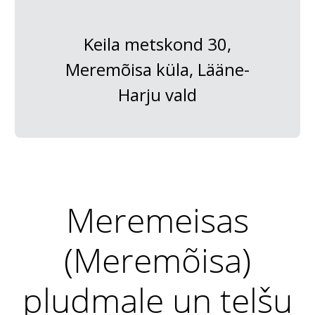
Keila metskond 30,
Meremõisa küla, Lääne-
Harju vald
Meremeisas
(Meremõisa)
pludmale un telšu