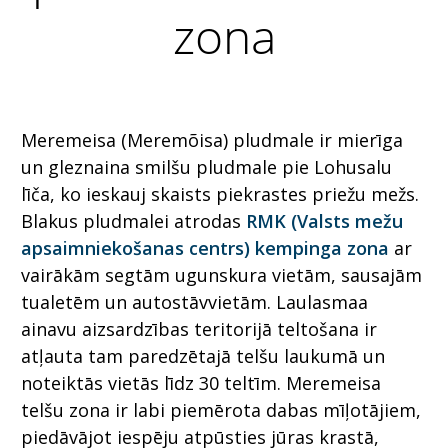
zona
Meremeisa (Meremõisa) pludmale ir mierīga
un gleznaina smilšu pludmale pie Lohusalu
līča, ko ieskauj skaists piekrastes priežu mežs.
Blakus pludmalei atrodas
RMK (Valsts mežu
apsaimniekošanas centrs) kempinga zona
ar
vairākām segtām ugunskura vietām, sausajām
tualetēm un autostāvvietām. Laulasmaa
ainavu aizsardzības teritorijā teltošana ir
atļauta tam paredzētajā telšu laukumā un
noteiktās vietās līdz 30 teltīm. Meremeisa
telšu zona ir labi piemērota dabas mīļotājiem,
piedāvājot iespēju atpūsties jūras krastā,