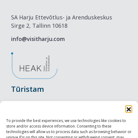
SA Harju Ettevõtlus- ja Arenduskeskus
Sirge 2, Tallinn 10618
info@visitharju.com
Tūristam
Pasākumi
Nakšņošana
To provide the best experiences, we use technologies like cookies to
store and/or access device information. Consenting to these
Vietas maltītei
technologies will allow us to process data such as browsing behavior or
unique IDs on this site. Not consenting or withdrawing consent, may