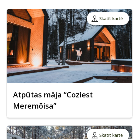
Skatīt kartē
Atpūtas māja “Coziest
Meremõisa”
Skatīt kartē