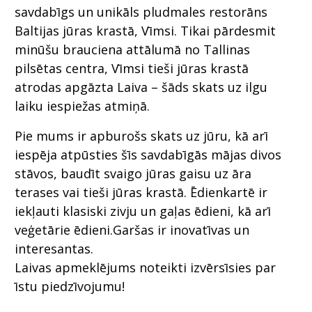
savdabīgs un unikāls pludmales restorāns
Baltijas jūras krastā, Vīmsi. Tikai pārdesmit
minūšu brauciena attālumā no Tallinas
pilsētas centra, Vīmsi tieši jūras krastā
atrodas apgāzta Laiva – šāds skats uz ilgu
laiku iespiežas atmiņā.
Pie mums ir apburošs skats uz jūru, kā arī
iespēja atpūsties šīs savdabīgās mājas divos
stāvos, baudīt svaigo jūras gaisu uz āra
terases vai tieši jūras krastā. Ēdienkartē ir
iekļauti klasiski zivju un gaļas ēdieni, kā arī
veģetārie ēdieni.Garšas ir inovatīvas un
interesantas.
Laivas apmeklējums noteikti izvērsīsies par
īstu piedzīvojumu!