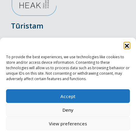
Tūristam
Pasākumi
Nakšņošana
To provide the best experiences, we use technologies like cookies to
store and/or access device information. Consenting to these
Vietas maltītei
technologies will allow us to process data such as browsing behavior or
unique IDs on this site. Not consenting or withdrawing consent, may
adversely affect certain features and functions.
Apskates objekti
Visit Tallinn
Accept
Profesionāliem
Deny
View preferences
Harju-, Rapla- & Läänemaa DMO