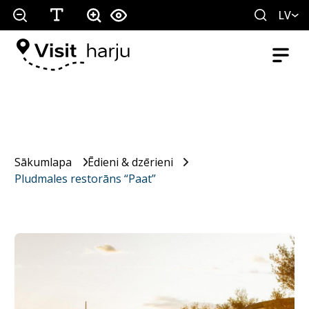
LV
Sākumlapa
Ēdieni & dzērieni
Pludmales restorāns “Paat”