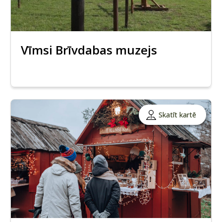
Vīmsi Brīvdabas muzejs
Skatīt kartē