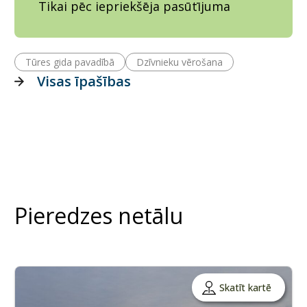
Tikai pēc iepriekšēja pasūtījuma
Tūres gida pavadībā
Dzīvnieku vērošana
Visas īpašības
Pieredzes netālu
Skatīt kartē