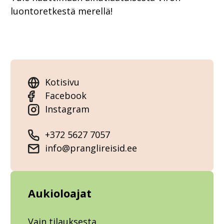
luontoretkestä merellä!
Kotisivu
Facebook
Instagram
+372 5627 7057
info@pranglireisid.ee
Aukioloajat
Vain tilauksesta