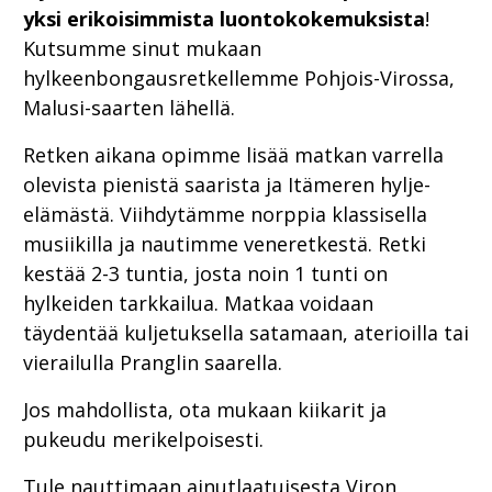
yksi erikoisimmista luontokokemuksista
!
Kutsumme sinut mukaan
hylkeenbongausretkellemme Pohjois-Virossa,
Malusi-saarten lähellä.
Retken aikana opimme lisää matkan varrella
olevista pienistä saarista ja Itämeren hylje-
elämästä. Viihdytämme norppia klassisella
musiikilla ja nautimme veneretkestä. Retki
kestää 2-3 tuntia, josta noin 1 tunti on
hylkeiden tarkkailua. Matkaa voidaan
täydentää kuljetuksella satamaan, aterioilla tai
vierailulla Pranglin saarella.
Jos mahdollista, ota mukaan kiikarit ja
pukeudu merikelpoisesti.
Tule nauttimaan ainutlaatuisesta Viron