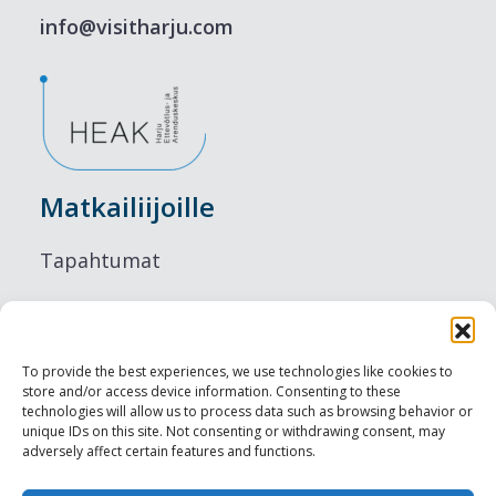
info@visitharju.com
Matkailiijoille
Tapahtumat
Majoitus
Ruokailu
To provide the best experiences, we use technologies like cookies to
store and/or access device information. Consenting to these
Nähtävyydet
technologies will allow us to process data such as browsing behavior or
unique IDs on this site. Not consenting or withdrawing consent, may
adversely affect certain features and functions.
Visit Tallinn