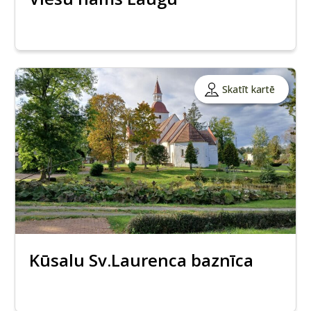
Skatīt kartē
Kūsalu Sv.Laurenca baznīca