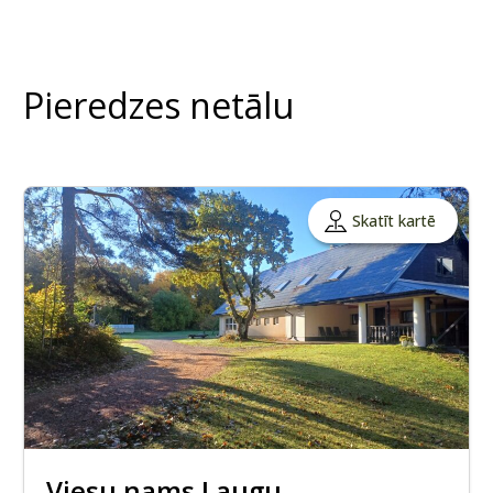
Pieredzes netālu
Skatīt kartē
Viesu nams Laugu