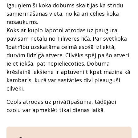
igauņiem šī koka dobums skaitījās kā strīdu
samierināšanas vieta, no kā arī cēlies koka
nosaukums.
Koks ar kuplo lapotni atrodas uz paugura,
pavisam netālu no Tiliveres līča. Par svētkoka
īpatnību uzskatāma celmā esošā izliektā,
durvīm līdzīgā atvere. Cilvēks spēj pa šo atveri
ieiet iekšā, pat nepieliecoties. Dobuma
krēslainā iekšiene ir aptuveni tikpat maziņa kā
kambaris, kurā var sastāties divi pieauguši
cilvēki.
Ozols atrodas uz privātīpašuma, tādējādi
ozolu var apmeklēt tikai dienas laikā.