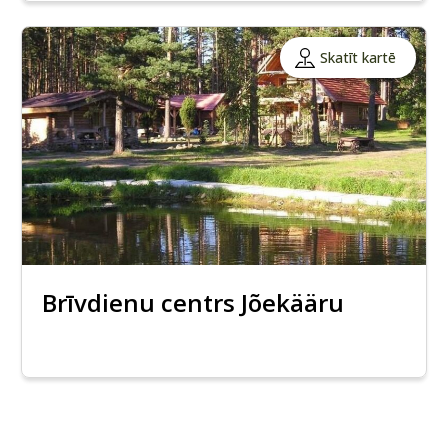
Skatīt kartē
Brīvdienu centrs Jõekääru