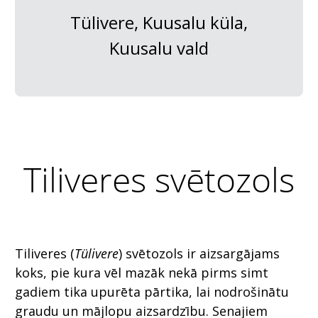
Tülivere, Kuusalu küla,
Kuusalu vald
Tiliveres svētozols
Tiliveres (
Tülivere
) svētozols ir aizsargājams
koks, pie kura vēl mazāk nekā pirms simt
gadiem tika upurēta pārtika, lai nodrošinātu
graudu un mājlopu aizsardzību. Senajiem