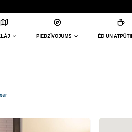
KLĀJ
PIEDZĪVOJUMS
ĒD UN ATPŪTI
eer