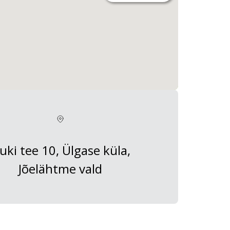
uki tee 10, Ülgase küla,
Jõelähtme vald