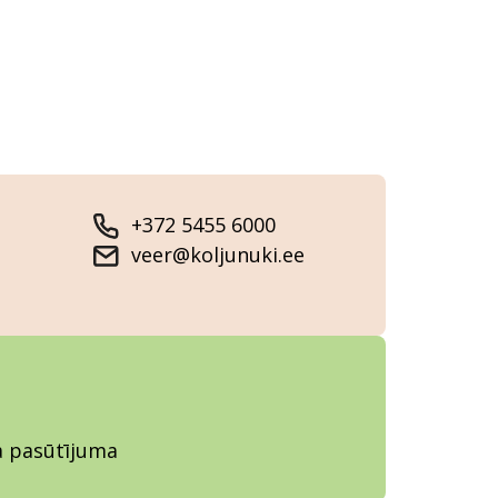
+372 5455 6000
veer@koljunuki.ee
ja pasūtījuma