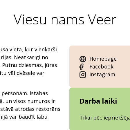
Viesu nams Veer
usa vieta, kur vienkārši
rijas. Neatkarīgi no
Homepage
. Putnu dziesmas, jūras
Facebook
itu vēl dvēsele var
Instagram
8 personām. Istabas
Darba laiki
ā, un visos numuros ir
 stāvā atrodas restorāns
ijā var baudīt labu
Tikai pēc iepriekšē