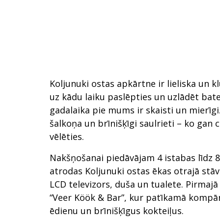
Koljunuki ostas apkārtne ir lieliska un kl
uz kādu laiku paslēpties un uzlādēt bate
gadalaika pie mums ir skaisti un mierīgi
šalkoņa un brīnišķīgi saulrieti – ko gan c
vēlēties.
Nakšņošanai piedāvājam 4 istabas līdz 
atrodas Koljunuki ostas ēkas otrajā stāv
LCD televizors, duša un tualete. Pirmajā
“Veer Köök & Bar”, kur patīkamā kompān
ēdienu un brīnišķīgus kokteiļus.