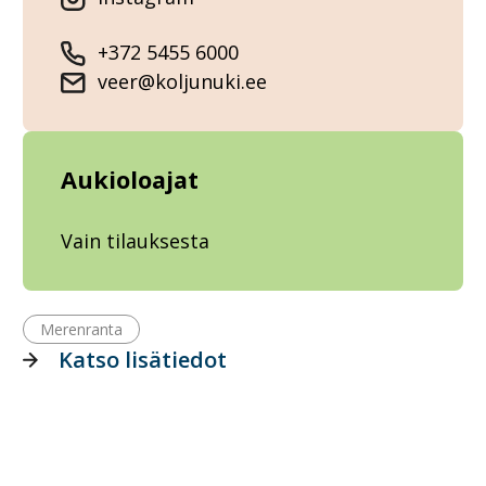
+372 5455 6000
veer@koljunuki.ee
Aukioloajat
Vain tilauksesta
Merenranta
Katso lisätiedot