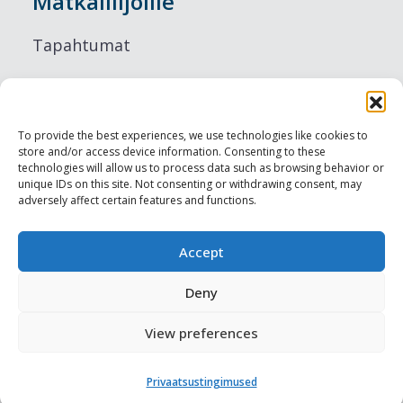
Matkailiijoille
Tapahtumat
Majoitus
Ruokailu
To provide the best experiences, we use technologies like cookies to
store and/or access device information. Consenting to these
Nähtävyydet
technologies will allow us to process data such as browsing behavior or
unique IDs on this site. Not consenting or withdrawing consent, may
adversely affect certain features and functions.
Visit Tallinn
Ammattilaisille
Accept
Deny
Harju-, Rapla- & Läänemaa DMO
View preferences
Muut meistä
Privaatsustingimused