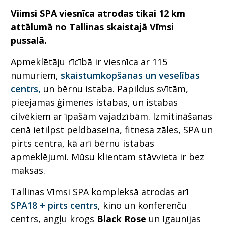
Viimsi SPA viesnīca atrodas tikai 12 km
attālumā no Tallinas skaistajā Vīmsi
pussalā.
Apmeklētāju rīcībā ir viesnīca ar 115
numuriem,
skaistumkopšanas un veselības
centrs,
un bērnu istaba. Papildus svītām,
pieejamas ģimenes istabas, un istabas
cilvēkiem ar īpašām vajadzībām. Izmitināšanas
cenā ietilpst peldbaseina, fitnesa zāles, SPA un
pirts centra, kā arī bērnu istabas
apmeklējumi. Mūsu klientam stāvvieta ir bez
maksas.
Tallinas Vīmsi SPA kompleksā atrodas arī
SPA18 + pirts centrs
, kino un konferenču
centrs, angļu krogs
Black Rose
un Igaunijas