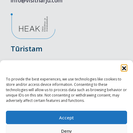
info@visitharju.com
Tūristam
Pasākumi
Nakšņošana
To provide the best experiences, we use technologies like cookies to
store and/or access device information. Consenting to these
Vietas maltītei
technologies will allow us to process data such as browsing behavior or
unique IDs on this site. Not consenting or withdrawing consent, may
adversely affect certain features and functions.
Apskates objekti
Visit Tallinn
Accept
Profesionāliem
Deny