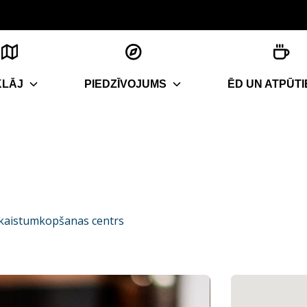
KLĀJ
PIEDZĪVOJUMS
ĒD UN ATPŪTI
skaistumkopšanas centrs