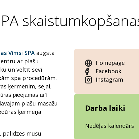
SPA skaistumkopšana
nas Vīmsi SPA
augsta
entru ar plašu
Homepage
ku un veltīt sevi
Facebook
irākām spa procedūrām.
Instagram
s ķermenim, sejai,
rī
dūras pieejamas a
edāvājam plašu masāžu
Darba laiki
ocedūras ķermeņa
Nedēļas kalendārs
, palīdzēs mūsu