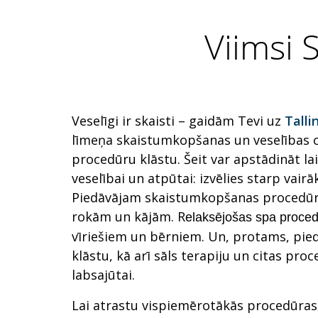
Viimsi 
Veselīgi ir skaisti – gaidām Tevi uz
Talli
līmeņa skaistumkopšanas un veselības c
procedūru klāstu. Šeit var apstādināt lai
veselībai un atpūtai: izvēlies starp va
Piedāvājam skaistumkopšanas procedūra
rokām un kājām. R
elaksējošas spa proce
vīriešiem un bērniem. Un, protams, pi
klāstu, kā arī sāls terapiju un citas pr
labsajūtai.
Lai atrastu vispiemērotākās procedūras