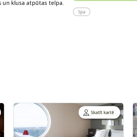
s un klusa atpūtas telpa.
Spa
Skatīt kartē