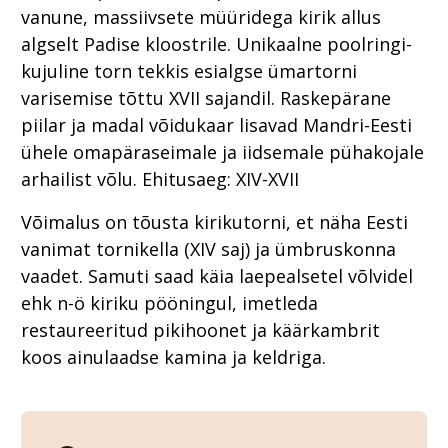
vanune, massiivsete müüridega kirik allus
algselt Padise kloostrile. Unikaalne poolringi-
kujuline torn tekkis esialgse ümartorni
varisemise tõttu XVII sajandil. Raskepärane
piilar ja madal võidukaar lisavad Mandri-Eesti
ühele omapäraseimale ja iidsemale pühakojale
arhailist võlu. Ehitusaeg: XIV-XVII
Võimalus on tõusta kirikutorni, et näha Eesti
vanimat tornikella (XIV saj) ja ümbruskonna
vaadet. Samuti saad käia laepealsetel võlvidel
ehk n-ö kiriku pööningul, imetleda
restaureeritud pikihoonet ja käärkambrit
koos ainulaadse kamina ja keldriga.