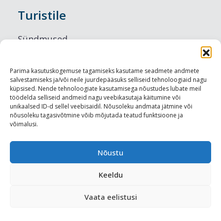
Turistile
Sündmused
Majutus
Parima kasutuskogemuse tagamiseks kasutame seadmete andmete
salvestamiseks ja/või neile juurdepääsuks selliseid tehnoloogiaid nagu
Maitseelamused
küpsised. Nende tehnoloogiate kasutamisega nõustudes lubate meil
töödelda selliseid andmeid nagu veebikasutaja käitumine või
Vaatamisväärsused
unikaalsed ID-d sellel veebisaidil. Nõusoleku andmata jätmine või
nõusoleku tagasivõtmine võib mõjutada teatud funktsioone ja
võimalusi.
Visit Tallinn
Turismiprofessionaalile
Nõustu
Keeldu
Harju-, Rapla- ja Läänemaa DMO
Vaata eelistusi
Meediakajastused