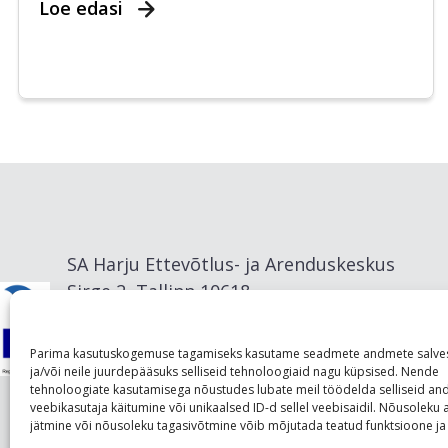
Loe edasi
SA Harju Ettevõtlus- ja Arenduskeskus
Sirge 2, Tallinn 10618
info@visitharju.com
Parima kasutuskogemuse tagamiseks kasutame seadmete andmete salve
ja/või neile juurdepääsuks selliseid tehnoloogiaid nagu küpsised. Nende
tehnoloogiate kasutamisega nõustudes lubate meil töödelda selliseid a
veebikasutaja käitumine või unikaalsed ID-d sellel veebisaidil. Nõusolek
jätmine või nõusoleku tagasivõtmine võib mõjutada teatud funktsioone ja 