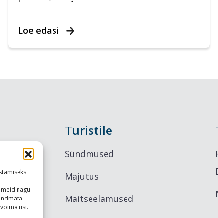
Loe edasi
Turistile
Sündmused
stamiseks
Majutus
ndmeid nagu
Maitseelamused
u andmata
võimalusi.