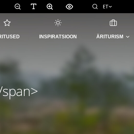
ET
RITUSED
INSPIRATSIOON
ÄRITURISM
</span>