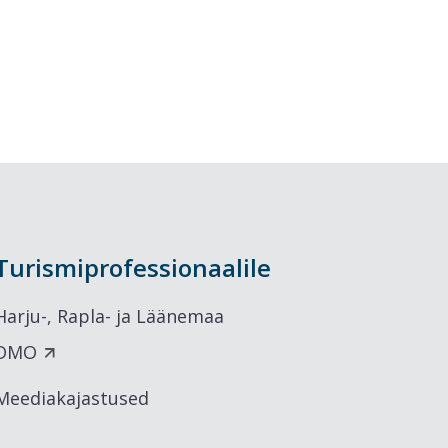
Turismiprofessionaalile
Harju-, Rapla- ja Läänemaa
DMO
Meediakajastused