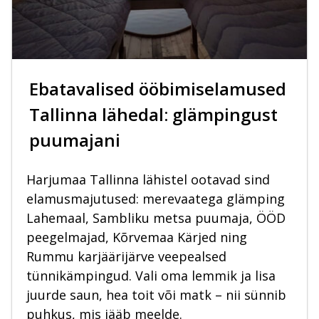
Ebatavalised ööbimiselamused
Tallinna lähedal: glämpingust
puumajani
Harjumaa Tallinna lähistel ootavad sind
elamusmajutused: merevaatega glämping
Lahemaal, Sambliku metsa puumaja, ÖÖD
peegelmajad, Kõrvemaa Kärjed ning
Rummu karjäärijärve veepealsed
tünnikämpingud. Vali oma lemmik ja lisa
juurde saun, hea toit või matk – nii sünnib
puhkus, mis jääb meelde.