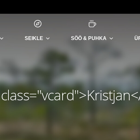
SEIKLE
SÖÖ & PUHKA
Ü
class="vcard">Kristjan