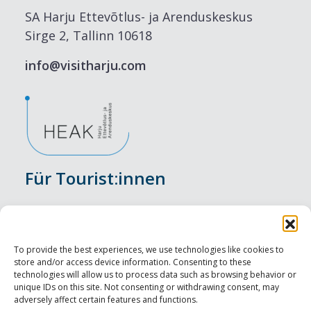
SA Harju Ettevõtlus- ja Arenduskeskus
Sirge 2, Tallinn 10618
info@visitharju.com
Für Tourist:innen
Veranstaltungen
Unterkunft
To provide the best experiences, we use technologies like cookies to
store and/or access device information. Consenting to these
Genusserlebnisse
technologies will allow us to process data such as browsing behavior or
unique IDs on this site. Not consenting or withdrawing consent, may
adversely affect certain features and functions.
Sehenswürdigkeiten