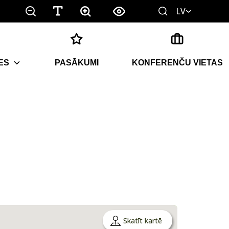
LV
ES
PASĀKUMI
KONFERENČU VIETAS
Skatīt kartē