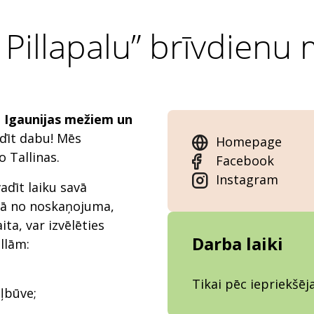
a Pillapalu” brīvdienu
m Igaunijas mežiem un
dīt dabu! Mēs
Homepage
 Tallinas.
Facebook
Instagram
vadīt laiku savā
ībā no noskaņojuma,
a, var izvēlēties
Darba laiki
llām:
Tikai pēc iepriekšē
uļbūve;