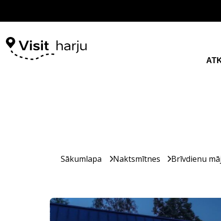
AT
Sākumlapa
Naktsmītnes
Brīvdienu mā