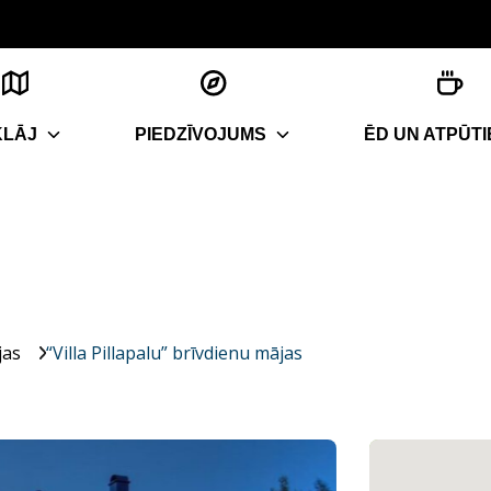
KLĀJ
PIEDZĪVOJUMS
ĒD UN ATPŪTI
jas
“Villa Pillapalu” brīvdienu mājas