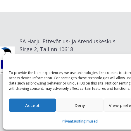
SA Harju Ettevõtlus- ja Arenduskeskus
Sirge 2, Tallinn 10618
info@visitharju.com
To provide the best experiences, we use technologies like cookies to sto
access device information. Consenting to these technologies will allow us
data such as browsing behavior or unique IDs on this site. Not consenting
withdrawing consent, may adversely affect certain features and functions.
Accept
Deny
View pref
Privaatsustingimused