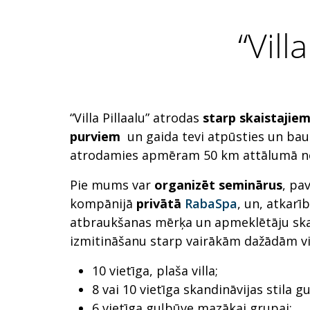
“Vill
“Villa Pillaalu” atrodas
starp skaistajie
purviem
un gaida tevi atpūsties un bau
atrodamies apmēram 50 km attālumā no
Pie mums var
organizēt seminārus
, pa
kompānijā
privātā
RabaSpa
, un, atkar
atbraukšanas mērķa un apmeklētāju skait
izmitināšanu starp vairākām dažādām vi
10 vietīga, plaša villa;
8 vai 10 vietīga skandināvijas stila g
6 vietīga guļbūve mazākai grupai;