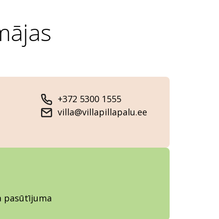
 mājas
+372 5300 1555
villa@villapillapalu.ee
ja pasūtījuma