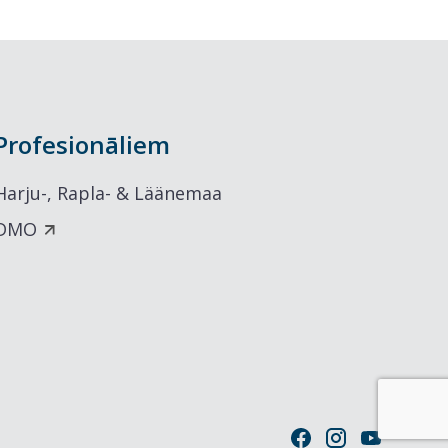
Profesionāliem
Harju-, Rapla- & Läänemaa
DMO