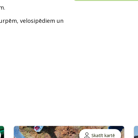
m.
kurpēm, velosipēdiem un
Skatīt kartē