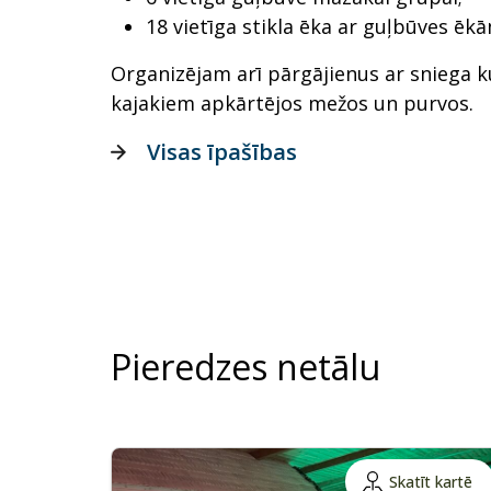
18 vietīga stikla ēka ar guļbūves ēkā
Organizējam arī pārgājienus ar sniega 
kajakiem apkārtējos mežos un purvos.
Visas īpašības
Pieredzes netālu
Skatīt kartē