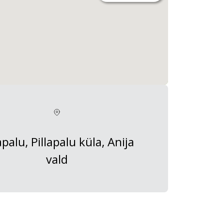
apalu, Pillapalu küla, Anija
vald