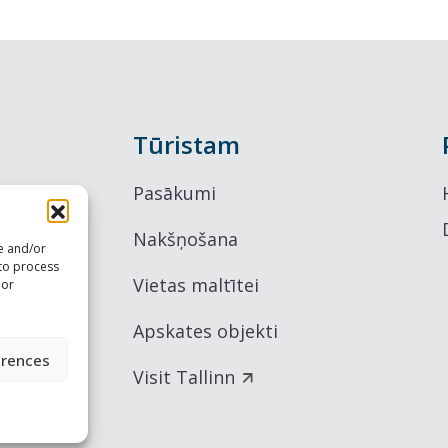
Tūristam
Pasākumi
Nakšņošana
re and/or
 to process
Vietas maltītei
 or
Apskates objekti
erences
Visit Tallinn