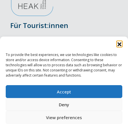
Für Tourist:innen
Veranstaltungen
Unterkunft
To provide the best experiences, we use technologies like cookies to
store and/or access device information. Consenting to these
Genusserlebnisse
technologies will allow us to process data such as browsing behavior or
unique IDs on this site. Not consenting or withdrawing consent, may
adversely affect certain features and functions.
Sehenswürdigkeiten
Visit Tallinn
Accept
Für Tourismusprofis
Deny
View preferences
Harju-, Rapla- ja Läänemaa DMO