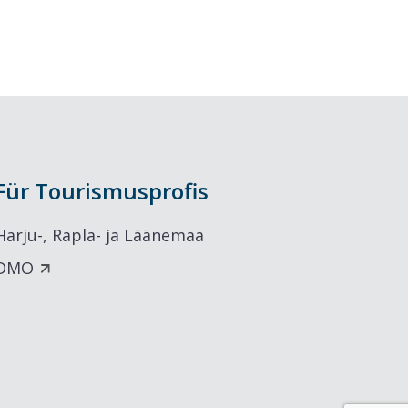
Für Tourismusprofis
Harju-, Rapla- ja Läänemaa
DMO