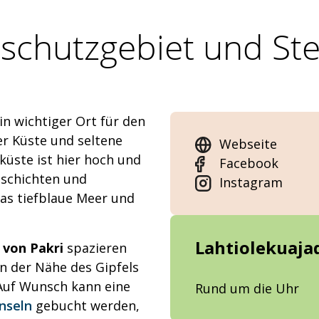
schutzgebiet und Stei
in wichtiger Ort für den
er Küste und seltene
Webseite
küste ist hier hoch und
Facebook
nschichten und
Instagram
as tiefblaue Meer und
Lahtiolekuaja
 von Pakri
spazieren
n der Nähe des Gipfels
Auf Wunsch kann eine
Rund um die Uhr
nseln
gebucht werden,