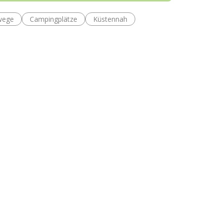
wege
Campingplätze
Küstennah