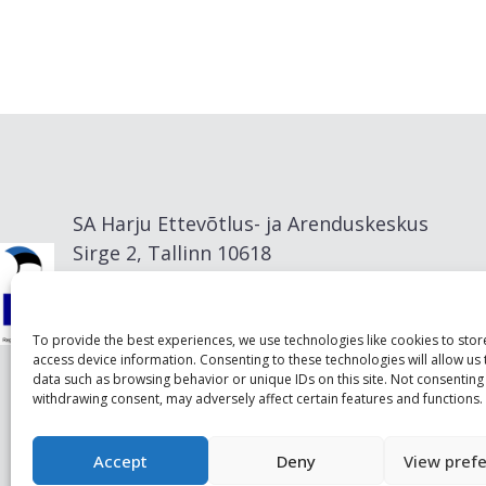
SA Harju Ettevõtlus- ja Arenduskeskus
Sirge 2, Tallinn 10618
info@visitharju.com
To provide the best experiences, we use technologies like cookies to sto
access device information. Consenting to these technologies will allow us
data such as browsing behavior or unique IDs on this site. Not consenting
withdrawing consent, may adversely affect certain features and functions.
Accept
Deny
View pref