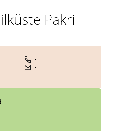
lküste Pakri
-
-
d