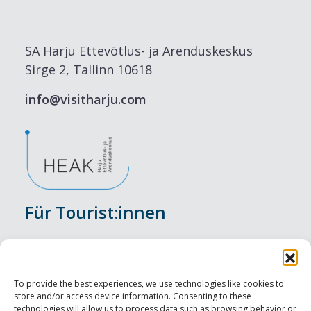
SA Harju Ettevõtlus- ja Arenduskeskus
Sirge 2, Tallinn 10618
info@visitharju.com
Für Tourist:innen
Veranstaltungen
Unterkunft
To provide the best experiences, we use technologies like cookies to
store and/or access device information. Consenting to these
Genusserlebnisse
technologies will allow us to process data such as browsing behavior or