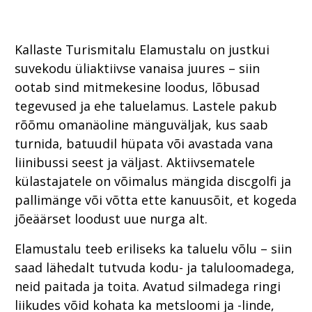
Kallaste Turismitalu Elamustalu on justkui
suvekodu üliaktiivse vanaisa juures – siin
ootab sind mitmekesine loodus, lõbusad
tegevused ja ehe taluelamus. Lastele pakub
rõõmu omanäoline mänguväljak, kus saab
turnida, batuudil hüpata või avastada vana
liinibussi seest ja väljast. Aktiivsematele
külastajatele on võimalus mängida discgolfi ja
pallimänge või võtta ette kanuusõit, et kogeda
jõeäärset loodust uue nurga alt.
Elamustalu teeb eriliseks ka taluelu võlu – siin
saad lähedalt tutvuda kodu- ja taluloomadega,
neid paitada ja toita. Avatud silmadega ringi
liikudes võid kohata ka metsloomi ja -linde,