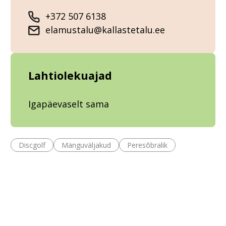
+372 507 6138
elamustalu@kallastetalu.ee
Lahtiolekuajad
Igapäevaselt sama
Discgolf
Mänguväljakud
Peresõbralik