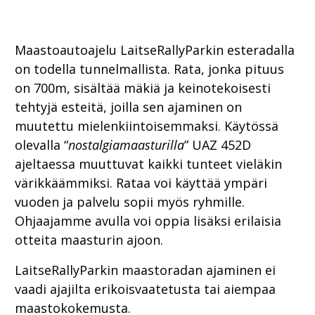
Maastoautoajelu LaitseRallyParkin esteradalla
on todella tunnelmallista. Rata, jonka pituus
on 700m, sisältää mäkiä ja keinotekoisesti
tehtyjä esteitä, joilla sen ajaminen on
muutettu mielenkiintoisemmaksi. Käytössä
olevalla “
nostalgiamaasturilla
” UAZ 452D
ajeltaessa muuttuvat kaikki tunteet vieläkin
värikkäämmiksi. Rataa voi käyttää ympäri
vuoden ja palvelu sopii myös ryhmille.
Ohjaajamme avulla voi oppia lisäksi erilaisia
otteita maasturin ajoon.
LaitseRallyParkin maastoradan ajaminen ei
vaadi ajajilta erikoisvaatetusta tai aiempaa
maastokokemusta.