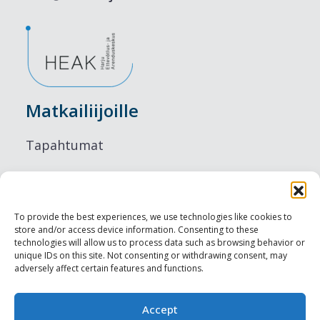
Matkailiijoille
Tapahtumat
Majoitus
Ruokailu
To provide the best experiences, we use technologies like cookies to
store and/or access device information. Consenting to these
Nähtävyydet
technologies will allow us to process data such as browsing behavior or
unique IDs on this site. Not consenting or withdrawing consent, may
adversely affect certain features and functions.
Visit Tallinn
Ammattilaisille
Accept