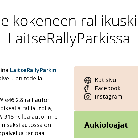
e kokeneen rallikuski
LaitseRallyParkissa
kina
LaitseRallyParkin
alvelu on todella
Kotisivu
Facebook
Instagram
e46 2.8 ralliauton
oikealla ralliautolla,
W 318 -kilpa-automme
Aukioloajat
amiseksi autossa on
opalvelua tarjoaa