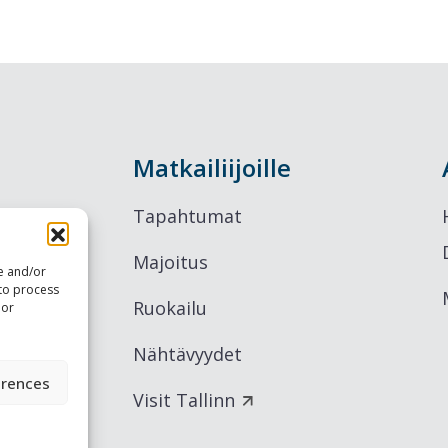
Matkailiijoille
Tapahtumat
Majoitus
re and/or
 to process
Ruokailu
 or
Nähtävyydet
erences
Visit Tallinn