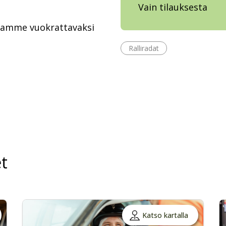
Vain tilauksesta
rjoamme vuokrattavaksi
Ralliradat
t
Katso kartalla