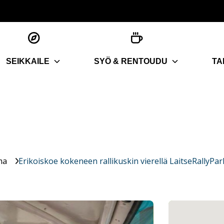
SEIKKAILE
SYÖ & RENTOUDU
TA
ma
Erikoiskoe kokeneen rallikuskin vierellä LaitseRallyPar