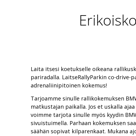
Erikoisko
Laita itsesi koetukselle oikeana rallikus
pariradalla. LaitseRallyParkin co-drive-p
adrenaliinipitoinen kokemus!
Tarjoamme sinulle rallikokemuksen BMW 
matkustajan paikalla. Jos et uskalla ajaa 
voimme tarjota sinulle myös kyydin BM
sivuistuimella. Parhaan kokemuksen sa
säähän sopivat kilparenkaat. Mukana aj