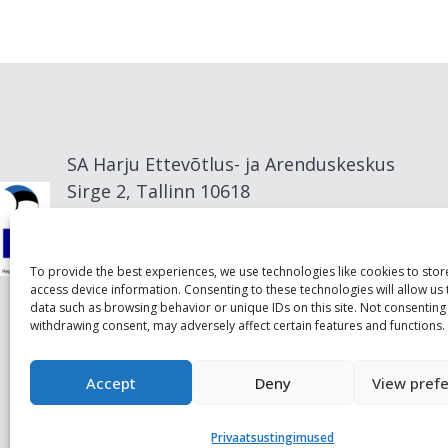
SA Harju Ettevõtlus- ja Arenduskeskus
Sirge 2, Tallinn 10618
info@visitharju.com
To provide the best experiences, we use technologies like cookies to sto
access device information. Consenting to these technologies will allow us
data such as browsing behavior or unique IDs on this site. Not consenting
withdrawing consent, may adversely affect certain features and functions.
Accept
Deny
View pref
Privaatsustingimused