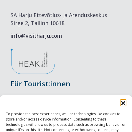
SA Harju Ettevõtlus- ja Arenduskeskus
Sirge 2, Tallinn 10618
info@visitharju.com
Für Tourist:innen
Veranstaltungen
Unterkunft
To provide the best experiences, we use technologies like cookies to
store and/or access device information. Consenting to these
Genusserlebnisse
technologies will allow us to process data such as browsing behavior or
unique IDs on this site. Not consenting or withdrawing consent, may